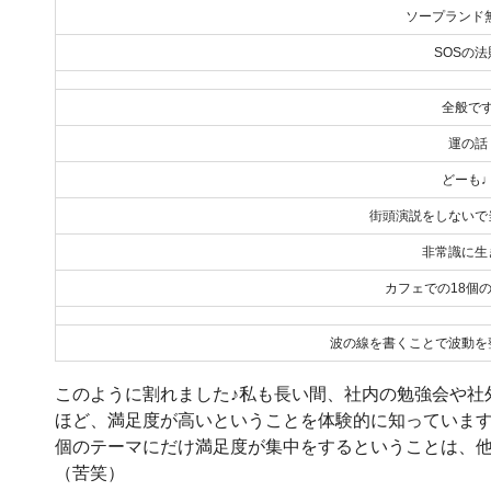
ソープランド
SOSの法
全般で
運の話
どーも
街頭演説をしないで
非常識に生
カフェでの18個
波の線を書くことで波動を
このように割れました♪私も長い間、社内の勉強会や社
ほど、満足度が高いということを体験的に知っています
個のテーマにだけ満足度が集中をするということは、
（苦笑）