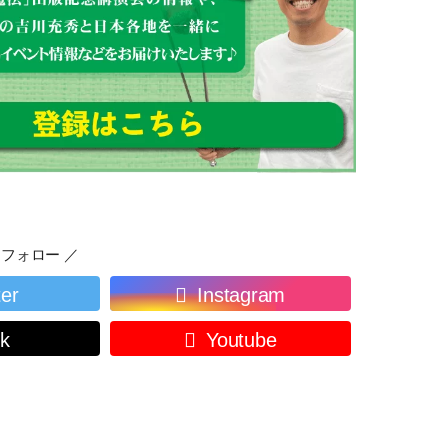
フォロー ／
ter
Instagram
ok
Youtube