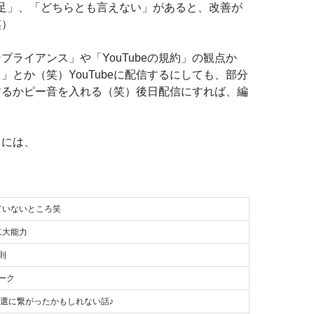
足」、「どちらとも言えない」があると、改善が
笑）
ライアンス」や「YouTubeの規約」の観点か
とか（笑）YouTubeに配信するにしても、部分
するかピー音を入れる（笑）後日配信にすれば、編
トには、
ていないところ笑
二大能力
則
ーク
選に繋がったかもしれない話♪