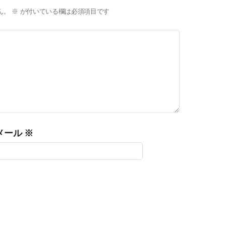
ん。
※
が付いている欄は必須項目です
メール
※