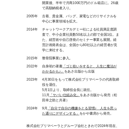
開業後、半年で月商1000万円のドル箱店に。26歳
で高額納税者入り。
2005年
古着、貴金属、バッグ、家電などのリサイクルを
中心に事業領域を拡大。
2014年
チャットワークアカデミー社による社員満足度調
査で、中小企業社員数50名以上の部で全国1位。ま
た、経営術や自己啓発のセミナー事業も展開。経
営計画発表会は、全国から80社以上の経営者が見
学に来社する。
2015年
整骨院事業に参入。
2022年
自身初の著書
「ゴミ拾いをすると、人生に魔法が
かかるかも♪」
をあさ出版から出版
2023年
4月30日をもって株式会社プリマベーラの代表取締
役を退任。
5月1日より、取締役会長に就任。
11月
「ヤバい仕組み化」
をあさ出版から発売（松
田幸之助と共著）
2024年
9月
「自分で自分の機嫌をとる習慣♪ 人生を思っ
た通りにデザインする」
をかや書房から発売。
株式会社プリマベーラとグループ会社ときわで2024年現在、