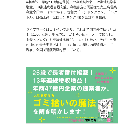
4事業部17業態51店舗を運営。25期連続増収、15期連続増収
増益、13期連続過去最高益。利根書店は同業種で売上高営業
利益率日本一（2022年）。古着の「ドンドンダウン」「ベク
トル」は売上高、全国ランキング1位を合計35回獲得。
ライフワークはゴミ拾いであり、これまで国内外で拾ったゴ
ミは100万個超。地元では「ゴミ拾い仙人」として知られ、
市長のブログにも登場するほど。このゴミ拾いこそが、自身
の成功の最大要因であり、ゴミ拾いの魔法の伝道師として、
現在、全国で講演活動を行っている。