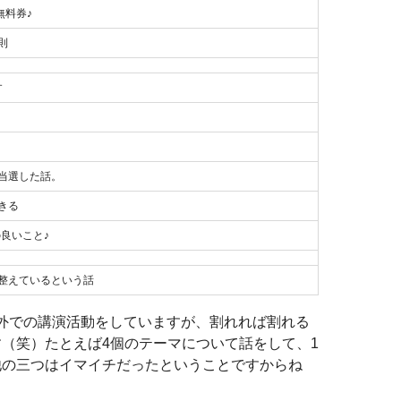
無料券♪
則
す
♩
当選した話。
きる
の良いこと♪
整えているという話
外での講演活動をしていますが、割れれば割れる
（笑）たとえば4個のテーマについて話をして、1
他の三つはイマイチだったということですからね