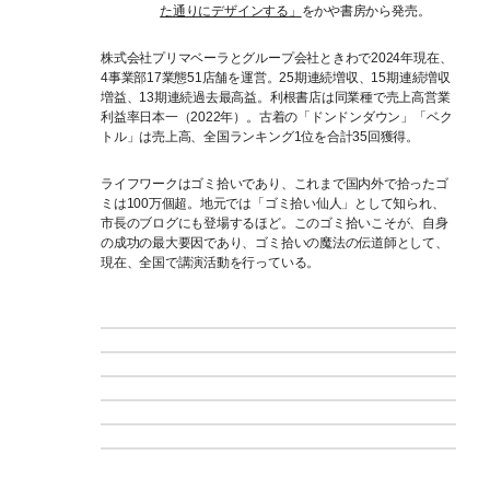
た通りにデザインする」
をかや書房から発売。
株式会社プリマベーラとグループ会社ときわで2024年現在、
4事業部17業態51店舗を運営。25期連続増収、15期連続増収
増益、13期連続過去最高益。利根書店は同業種で売上高営業
利益率日本一（2022年）。古着の「ドンドンダウン」「ベク
トル」は売上高、全国ランキング1位を合計35回獲得。
ライフワークはゴミ拾いであり、これまで国内外で拾ったゴ
ミは100万個超。地元では「ゴミ拾い仙人」として知られ、
市長のブログにも登場するほど。このゴミ拾いこそが、自身
の成功の最大要因であり、ゴミ拾いの魔法の伝道師として、
現在、全国で講演活動を行っている。