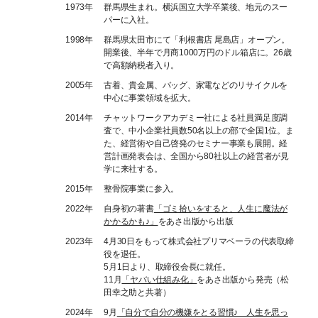
1973年
群馬県生まれ。横浜国立大学卒業後、地元のスー
パーに入社。
1998年
群馬県太田市にて「利根書店 尾島店」オープン。
開業後、半年で月商1000万円のドル箱店に。26歳
で高額納税者入り。
2005年
古着、貴金属、バッグ、家電などのリサイクルを
中心に事業領域を拡大。
2014年
チャットワークアカデミー社による社員満足度調
査で、中小企業社員数50名以上の部で全国1位。ま
た、経営術や自己啓発のセミナー事業も展開。経
営計画発表会は、全国から80社以上の経営者が見
学に来社する。
2015年
整骨院事業に参入。
2022年
自身初の著書
「ゴミ拾いをすると、人生に魔法が
かかるかも♪」
をあさ出版から出版
2023年
4月30日をもって株式会社プリマベーラの代表取締
役を退任。
5月1日より、取締役会長に就任。
11月
「ヤバい仕組み化」
をあさ出版から発売（松
田幸之助と共著）
2024年
9月
「自分で自分の機嫌をとる習慣♪ 人生を思っ