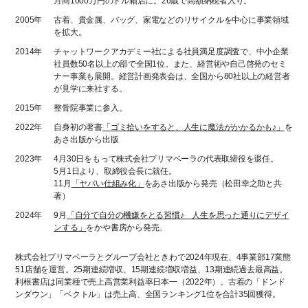
月商1000万円のドル箱店に。26歳で高額納税者入り。
2005年
古着、貴金属、バッグ、家電などのリサイクルを中心に事業領域
を拡大。
2014年
チャットワークアカデミー社による社員満足度調査で、中小企業
社員数50名以上の部で全国1位。また、経営術や自己啓発のセミ
ナー事業も展開。経営計画発表会は、全国から80社以上の経営者
が見学に来社する。
2015年
整骨院事業に参入。
2022年
自身初の著書
「ゴミ拾いをすると、人生に魔法がかかるかも♪」
を
あさ出版から出版
2023年
4月30日をもって株式会社プリマベーラの代表取締役を退任。
5月1日より、取締役会長に就任。
11月
「ヤバい仕組み化」
をあさ出版から発売（松田幸之助と共
著）
2024年
9月
「自分で自分の機嫌をとる習慣♪ 人生を思った通りにデザイ
ンする」
をかや書房から発売。
株式会社プリマベーラとグループ会社ときわで2024年現在、4事業部17業態
51店舗を運営。25期連続増収、15期連続増収増益、13期連続過去最高益。
利根書店は同業種で売上高営業利益率日本一（2022年）。古着の「ドンド
ンダウン」「ベクトル」は売上高、全国ランキング1位を合計35回獲得。