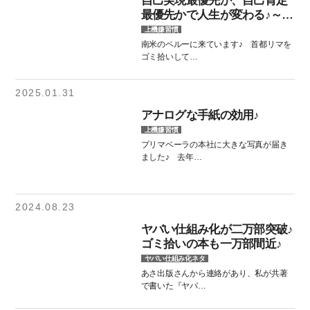
自己実現最優先か、自己肯定
最優先かで人生が変わる♪～ノ
ルウェーのフッティールーテ
上機嫌習慣
ン搭乗機～
南米のペルーに来ています♪ 首都リマを
ゴミ拾いして…
2025.01.31
アナログな手紙の効用♪
上機嫌習慣
プリマベーラの本社に大きな写真が届き
ました♪ 去年…
2024.08.23
ヤバい仕組み化が二万部突破♪
ゴミ拾いの本も一万部間近♪
ヤバい仕組み化ネタ
あさ出版さんから連絡があり、私が共著
で書いた『ヤバ…