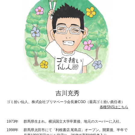
吉川充秀
ゴミ拾い仙人、株式会社プリマベーラ会長兼CGO（最高ゴミ拾い責任者）
各種SNSはこちら
1973年
群馬県生まれ。横浜国立大学卒業後、地元のスーパーに入社。
1998年
群馬県太田市にて「利根書店 尾島店」オープン。開業後、半年で