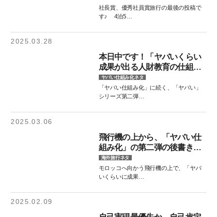
社長賞、優秀社員賞旅行の最後の投稿で
す♪ 4泊5…
2025.03.28
本日中です！「ヤバいくらい
成果が出る人財教育の仕組み
化」の予約特典をゲットして
ヤバい仕組み化ネタ
くださいね♪
「ヤバい仕組み化」に続く、「ヤバい」
シリーズ第二弾…
2025.03.06
飛行機の上から、「ヤバい仕
組み化」の第二弾の後書きを
書いた理由♪
海外旅行ネタ
モロッコへ向かう飛行機の上で、「ヤバ
いくらいに成果…
2025.02.09