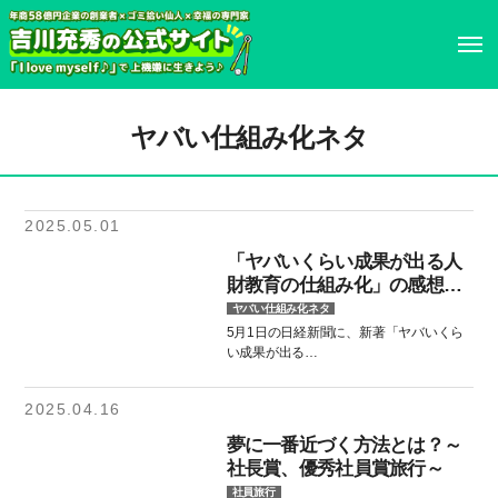
ホーム
ホーム
ヤバい仕組み化ネタ
プロフィール
プロフィール
2025.05.01
書籍・DVD
履歴書
「ヤバいくらい成果が出る人
財教育の仕組み化」の感想
イベント・講演情報
書籍・DVD
と、日経広告♪
ヤバい仕組み化ネタ
5月1日の日経新聞に、新著「ヤバいくら
い成果が出る…
メディア掲載情報
イベント・講演情報
2025.04.16
お問い合わせ
メディア掲載情報
夢に一番近づく方法とは？～
社長賞、優秀社員賞旅行～
お問い合わせ
社員旅行