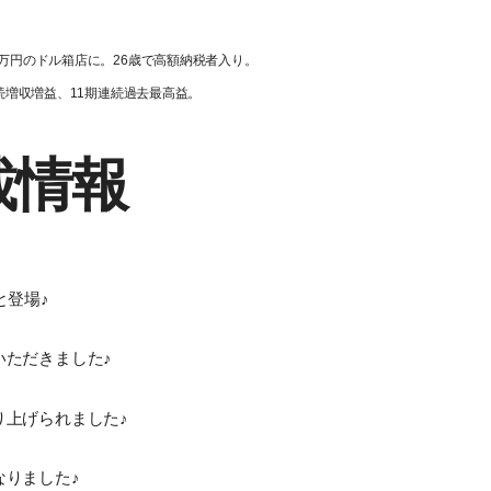
0万円のドル箱店に。26歳で高額納税者入り。
連続増収増益、11期連続過去最高益。
載情報
と登場♪
いただきました♪
り上げられました♪
りました♪