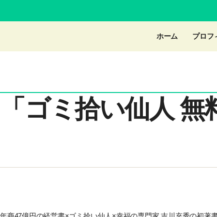
ホーム
プロフ
「ゴミ拾い仙人 無
年商47億円の経営書×ゴミ拾い仙人×幸福の専門家 吉川充秀の初