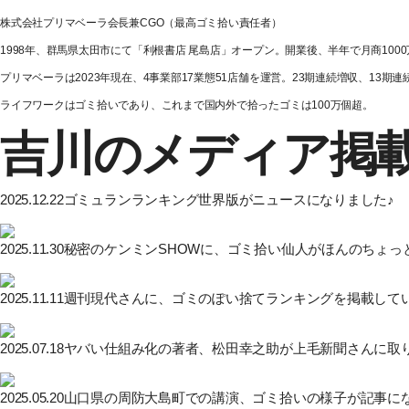
株式会社プリマベーラ会長兼CGO（最高ゴミ拾い責任者）
1998年、群馬県太田市にて「利根書店 尾島店」オープン。開業後、半年で月商100
プリマベーラは2023年現在、4事業部17業態51店舗を運営。23期連続増収、13期
ライフワークはゴミ拾いであり、これまで国内外で拾ったゴミは100万個超。
吉川のメディア掲
2025.12.22
ゴミュランランキング世界版がニュースになりました♪
2025.11.30
秘密のケンミンSHOWに、ゴミ拾い仙人がほんのちょっ
2025.11.11
週刊現代さんに、ゴミのぽい捨てランキングを掲載して
2025.07.18
ヤバい仕組み化の著者、松田幸之助が上毛新聞さんに取
2025.05.20
山口県の周防大島町での講演、ゴミ拾いの様子が記事にな