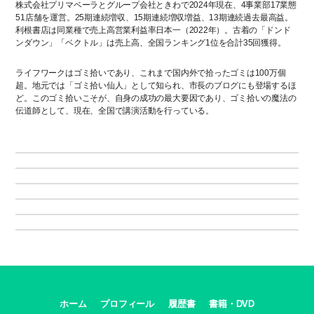
株式会社プリマベーラとグループ会社ときわで2024年現在、4事業部17業態
51店舗を運営。25期連続増収、15期連続増収増益、13期連続過去最高益。
利根書店は同業種で売上高営業利益率日本一（2022年）。古着の「ドンド
ンダウン」「ベクトル」は売上高、全国ランキング1位を合計35回獲得。
ライフワークはゴミ拾いであり、これまで国内外で拾ったゴミは100万個
超。地元では「ゴミ拾い仙人」として知られ、市長のブログにも登場するほ
ど。このゴミ拾いこそが、自身の成功の最大要因であり、ゴミ拾いの魔法の
伝道師として、現在、全国で講演活動を行っている。
ホーム
プロフィール
履歴書
書籍・DVD