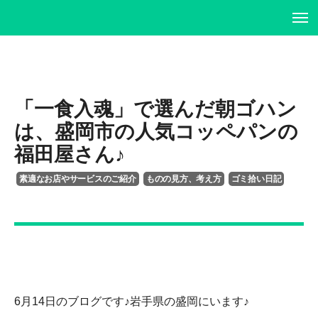
ホーム
ホーム
プロフィール
プロフィール
「一食入魂」で選んだ朝ゴハン
は、盛岡市の人気コッペパンの
書籍・DVD
履歴書
福田屋さん♪
イベント・講演情報
書籍・DVD
素適なお店やサービスのご紹介
ものの見方、考え方
ゴミ拾い日記
メディア掲載情報
イベント・講演情報
お問い合わせ
メディア掲載情報
お問い合わせ
6月14日のブログです♪岩手県の盛岡にいます♪