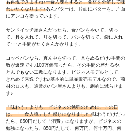
も再現できますね♪
一食入魂をすると、食材を分解して味
わいたくなります♪
あんバターは、片面にバターを。片面
にアンコを塗っています。
サンドイッチ屋さんだったら、食パンをやいて、切っ
て、具を入れて、耳を切って、パンを切って、袋に入れ
て･･･と手間がたくさんかかります。
コッペパンなら、真ん中を切って、具をぬるだけ♪手間の
数が爆速です♪100万個売ったら、その手間の差たるや、
とんでもない工数になります。ビジネスモデルとして、
きわめて秀逸ですね♪基本的に単品販売モデルなので、商
材のロスも、通常のパン屋さんよりも、劇的に減らせま
す♪
「味わう」よりも、ビジネスの勉強のために、この日
は、「一食入魂」した感じになりました♪
味わうだけだっ
たら、850円だして「消費」になりますが、ビジネスの
勉強になったら、850円だして、何万円、何十万円、何