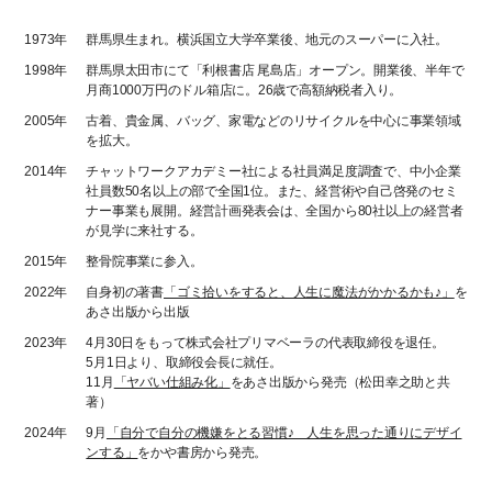
1973年
群馬県生まれ。横浜国立大学卒業後、地元のスーパーに入社。
1998年
群馬県太田市にて「利根書店 尾島店」オープン。開業後、半年で
月商1000万円のドル箱店に。26歳で高額納税者入り。
2005年
古着、貴金属、バッグ、家電などのリサイクルを中心に事業領域
を拡大。
2014年
チャットワークアカデミー社による社員満足度調査で、中小企業
社員数50名以上の部で全国1位。また、経営術や自己啓発のセミ
ナー事業も展開。経営計画発表会は、全国から80社以上の経営者
が見学に来社する。
2015年
整骨院事業に参入。
2022年
自身初の著書
「ゴミ拾いをすると、人生に魔法がかかるかも♪」
を
あさ出版から出版
2023年
4月30日をもって株式会社プリマベーラの代表取締役を退任。
5月1日より、取締役会長に就任。
11月
「ヤバい仕組み化」
をあさ出版から発売（松田幸之助と共
著）
2024年
9月
「自分で自分の機嫌をとる習慣♪ 人生を思った通りにデザイ
ンする」
をかや書房から発売。