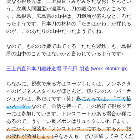
次なる視察先は、三上貞直（みかみさだなお）さんとい
う、次期人間国宝が濃厚な、刀の鍛冶の人のところで
す。島根県、広島県の山中は、刀鍛冶が盛んなところだ
ったようです。日本刀の材料の「たまはがね」が採れる
のが、このあたりの山中だったようですね。
なので、もののけ姫で出てくる「たたら製鉄」も、島根
県の山中のことではないかと言われているようです♪
三上貞直日本刀鍛錬道場-千代田-製造 (work-kitahiro.jp)
ちなみに、視察で来る方はスーツもしくは、ノンネクタ
イのビジネススタイルがほとんど。短パンのスーパーカ
ジュアルは、私だけです（笑）
私にとっては、「ゴミ拾
いスーツ」
なので、自信を持って、この格好で視察ツア
ーには参加しています。ドレスコードがある場合が稀に
あるので、うすーい長ズボンはリュックにいれてます。
とにかく、服装を「ノンストレス」にする。すると、旅
の疲れが激減します♪
みなさんも、ぜひ実験してみてくだ