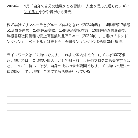
2024年
9月
「自分で自分の機嫌をとる習慣♪ 人生を思った通りにデザイ
ンする」
をかや書房から発売。
株式会社プリマベーラとグループ会社ときわで2024年現在、4事業部17業態
51店舗を運営。25期連続増収、15期連続増収増益、13期連続過去最高益。
利根書店は同業種で売上高営業利益率日本一（2022年）。古着の「ドンド
ンダウン」「ベクトル」は売上高、全国ランキング1位を合計35回獲得。
ライフワークはゴミ拾いであり、これまで国内外で拾ったゴミは100万個
超。地元では「ゴミ拾い仙人」として知られ、市長のブログにも登場するほ
ど。このゴミ拾いこそが、自身の成功の最大要因であり、ゴミ拾いの魔法の
伝道師として、現在、全国で講演活動を行っている。