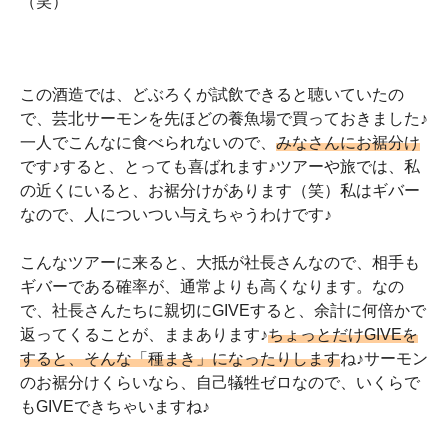
（笑）
この酒造では、どぶろくが試飲できると聴いていたの
で、芸北サーモンを先ほどの養魚場で買っておきました♪
一人でこんなに食べられないので、
みなさんにお裾分け
です♪すると、とっても喜ばれます♪ツアーや旅では、私
の近くにいると、お裾分けがあります（笑）私はギバー
なので、人についつい与えちゃうわけです♪
こんなツアーに来ると、大抵が社長さんなので、相手も
ギバーである確率が、通常よりも高くなります。なの
で、社長さんたちに親切にGIVEすると、余計に何倍かで
返ってくることが、ままあります♪
ちょっとだけGIVEを
すると、そんな「種まき」になったりします
ね♪サーモン
のお裾分けくらいなら、自己犠牲ゼロなので、いくらで
もGIVEできちゃいますね♪