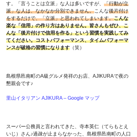
す。「言うことは立派」な人は多いですが、
「行動が立
派」な人は、なかなか分別できません。
こんな
後片付け
をするだけで、「立派」と思われてしまいます。
こんな
楽な「信用」の作り方はありません。皆さんもぜひ、こ
んな「後片付けで信用を作る」という習慣を実践してみ
てください。コストパフォーマンス、タイムパフォーマ
ンスが破格の習慣になります
（笑）
島根県邑南町のA級グルメ発祥のお店、AJIKURAで夜の
懇親会です♪
里山イタリアン AJIKURA – Google マップ
スーパー公務員と言われてきた、寺本英仁（てらもとえ
いじ）さん♪過疎が止まらなかった、島根県邑南町の人口