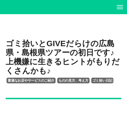
ホーム
ホーム
プロフィール
プロフィール
ゴミ拾いとGIVEだらけの広島
県・島根県ツアーの初日です♪
書籍・DVD
履歴書
上機嫌に生きるヒントがもりだ
くさんかも♪
イベント・講演情報
書籍・DVD
素適なお店やサービスのご紹介
ものの見方、考え方
ゴミ拾い日記
メディア掲載情報
イベント・講演情報
お問い合わせ
メディア掲載情報
お問い合わせ