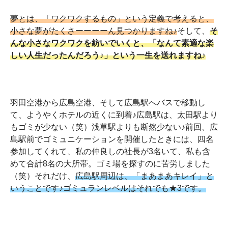
夢とは、「ワクワクするもの」という定義で考えると、
小さな夢がたくさーーーーん見つかりますね♪
そして、
そ
んな小さなワクワクを紡いでいくと、「なんて素適な楽
しい人生だったんだろう♪」という一生を送れますね♪
羽田空港から広島空港、そして広島駅へバスで移動し
て、ようやくホテルの近くに到着♪広島駅は、太田駅より
もゴミが少ない（笑）浅草駅よりも断然少ない♪前回、広
島駅前でゴミュニケーションを開催したときには、四名
参加してくれて、私の仲良しの社長が3名いて、私も含
めて合計8名の大所帯。ゴミ場を探すのに苦労しました
（笑）それだけ、
広島駅周辺は、「まあまあキレイ」と
いうことです♪ゴミュランレベルはそれでも★3です。