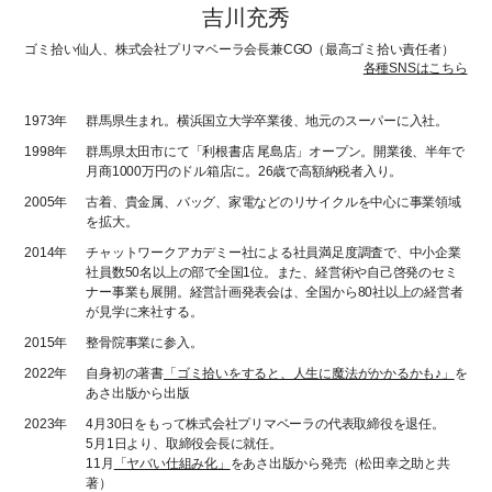
吉川充秀
ゴミ拾い仙人、株式会社プリマベーラ会長兼CGO（最高ゴミ拾い責任者）
各種SNSはこちら
1973年
群馬県生まれ。横浜国立大学卒業後、地元のスーパーに入社。
1998年
群馬県太田市にて「利根書店 尾島店」オープン。開業後、半年で
月商1000万円のドル箱店に。26歳で高額納税者入り。
2005年
古着、貴金属、バッグ、家電などのリサイクルを中心に事業領域
を拡大。
2014年
チャットワークアカデミー社による社員満足度調査で、中小企業
社員数50名以上の部で全国1位。また、経営術や自己啓発のセミ
ナー事業も展開。経営計画発表会は、全国から80社以上の経営者
が見学に来社する。
2015年
整骨院事業に参入。
2022年
自身初の著書
「ゴミ拾いをすると、人生に魔法がかかるかも♪」
を
あさ出版から出版
2023年
4月30日をもって株式会社プリマベーラの代表取締役を退任。
5月1日より、取締役会長に就任。
11月
「ヤバい仕組み化」
をあさ出版から発売（松田幸之助と共
著）