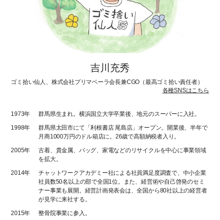
吉川充秀
ゴミ拾い仙人、株式会社プリマベーラ会長兼CGO（最高ゴミ拾い責任者）
各種SNSはこちら
1973年
群馬県生まれ。横浜国立大学卒業後、地元のスーパーに入社。
1998年
群馬県太田市にて「利根書店 尾島店」オープン。開業後、半年で
月商1000万円のドル箱店に。26歳で高額納税者入り。
2005年
古着、貴金属、バッグ、家電などのリサイクルを中心に事業領域
を拡大。
2014年
チャットワークアカデミー社による社員満足度調査で、中小企業
社員数50名以上の部で全国1位。また、経営術や自己啓発のセミ
ナー事業も展開。経営計画発表会は、全国から80社以上の経営者
が見学に来社する。
2015年
整骨院事業に参入。