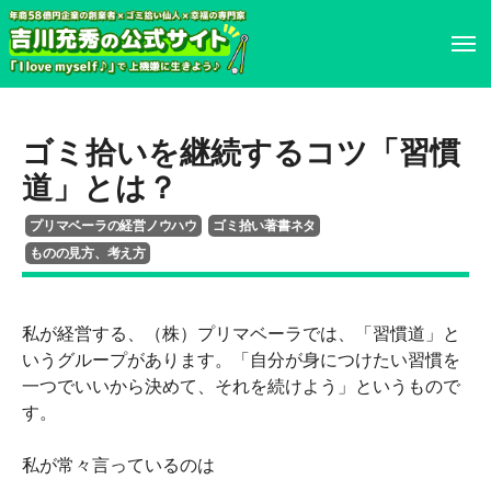
ホーム
ホーム
ゴミ拾いを継続するコツ「習慣
プロフィール
プロフィール
道」とは？
プリマベーラの経営ノウハウ
ゴミ拾い著書ネタ
書籍・DVD
履歴書
ものの見方、考え方
イベント・講演情報
書籍・DVD
私が経営する、（株）プリマベーラでは、「習慣道」と
いうグループがあります。「自分が身につけたい習慣を
メディア掲載情報
イベント・講演情報
一つでいいから決めて、それを続けよう」というもので
す。
お問い合わせ
メディア掲載情報
私が常々言っているのは
お問い合わせ