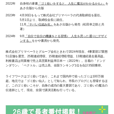
2022年
自身初の著書
「ゴミ拾いをすると、人生に魔法がかかるかも♪」
を
あさ出版から出版
2023年
4月30日をもって株式会社プリマベーラの代表取締役を退任。
5月1日より、取締役会長に就任。
11月
「ヤバい仕組み化」
をあさ出版から発売（松田幸之助と共
著）
2024年
9月
「自分で自分の機嫌をとる習慣♪ 人生を思った通りにデザイ
ンする」
をかや書房から発売。
株式会社プリマベーラとグループ会社ときわで2024年現在、4事業部17業態
51店舗を運営。25期連続増収、15期連続増収増益、13期連続過去最高益。
利根書店は同業種で売上高営業利益率日本一（2022年）。古着の「ドンド
ンダウン」「ベクトル」は売上高、全国ランキング1位を合計35回獲得。
ライフワークはゴミ拾いであり、これまで国内外で拾ったゴミは100万個
超。地元では「ゴミ拾い仙人」として知られ、市長のブログにも登場するほ
ど。このゴミ拾いこそが、自身の成功の最大要因であり、ゴミ拾いの魔法の
伝道師として、現在、全国で講演活動を行っている。