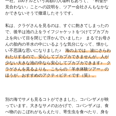
一社。100ドルという高額の入場料もあって、「料金が
見合わない」ことへの説明を、ツアー会社さんもなかな
かできないそうで撤退したそうです。
私は、クラゲさんを見るのは、すぐに飽きてしまったの
で、後半は池の上をライフジャケットをつけてプカプカ
上を向いて目を閉じて浮かんでいました♪ まるでお母さ
んの胎内の羊水の中にいるような気分になって、懐かし
い不思議な思いになりました♪
海の上では、波にさらわ
れたりするので、安心してプカプカできませんが、人が
少ない大きな池の中なら安心してプカプカできます♪ ク
ラゲさんを見るよりも、こちらの「羊水体験ツアー」の
ほうが、おすすめのアクティビティです（笑）。
別の海でサメも見るコトができました。コバンザメが映
っています。大きなサメのおかげで、コバンザメは、食
べ物のおこぼれがもらえたり、寄生虫を食べたり、身を