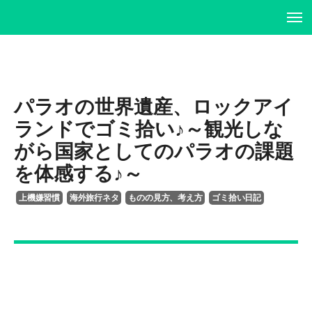
ホーム
ホーム
プロフィール
プロフィール
パラオの世界遺産、ロックアイ
ランドでゴミ拾い♪～観光しな
書籍・DVD
履歴書
がら国家としてのパラオの課題
を体感する♪～
イベント・講演情報
書籍・DVD
上機嫌習慣
海外旅行ネタ
ものの見方、考え方
ゴミ拾い日記
メディア掲載情報
イベント・講演情報
お問い合わせ
メディア掲載情報
お問い合わせ