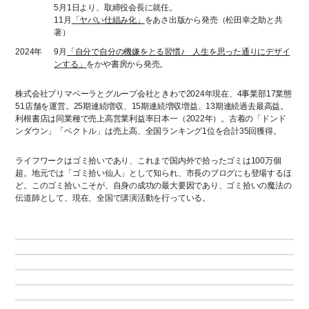
5月1日より、取締役会長に就任。
11月
「ヤバい仕組み化」
をあさ出版から発売（松田幸之助と共
著）
2024年
9月
「自分で自分の機嫌をとる習慣♪ 人生を思った通りにデザイ
ンする」
をかや書房から発売。
株式会社プリマベーラとグループ会社ときわで2024年現在、4事業部17業態
51店舗を運営。25期連続増収、15期連続増収増益、13期連続過去最高益。
利根書店は同業種で売上高営業利益率日本一（2022年）。古着の「ドンド
ンダウン」「ベクトル」は売上高、全国ランキング1位を合計35回獲得。
ライフワークはゴミ拾いであり、これまで国内外で拾ったゴミは100万個
超。地元では「ゴミ拾い仙人」として知られ、市長のブログにも登場するほ
ど。このゴミ拾いこそが、自身の成功の最大要因であり、ゴミ拾いの魔法の
伝道師として、現在、全国で講演活動を行っている。