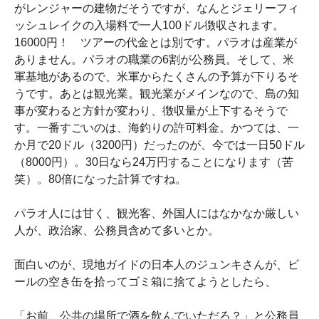
がレンジャーの建物だそうですが、なんとジェリーフィ
ッシュレイクの入場料で一人100ドル徴収されます。
16000円！ ツアーの代金とは別です。パラオは産業が
ありません。パラオの職業の6割が公務員。そして、米
軍基地があるので、米軍からたくさんの予算が下りるそ
うです。あとは観光業。観光業がメインなので、島の知
事が変わると方針が変わり、徴収量が上下するそうで
す。一番すごいのは、海釣りの許可料金。かつては、一
か月で20ドル（3200円）だったのが、今では一日50ドル
（8000円）。30日なら24万円することになります（苦
笑）。80倍になった計算ですね。
パラオ人には甘く、観光客、外国人にはなかなか厳しい
人が、政治家、公務員含めて多いとか。
面白いのが、現地ガイドの日本人のジュンキさんが、ビ
ールの空き缶を拾ってゴミ箱に捨てようとしたら、
「お前、公共の場所で酒を飲んでいただろ？」と公務員