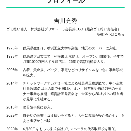
プロフィール
吉川充秀
ゴミ拾い仙人、株式会社プリマベーラ会長兼CGO（最高ゴミ拾い責任者）
各種SNSはこちら
1973年
群馬県生まれ。横浜国立大学卒業後、地元のスーパーに入社。
1998年
群馬県太田市にて「利根書店 尾島店」オープン。開業後、半年で
月商1000万円のドル箱店に。26歳で高額納税者入り。
2005年
古着、貴金属、バッグ、家電などのリサイクルを中心に事業領域
を拡大。
2014年
チャットワークアカデミー社による社員満足度調査で、中小企業
社員数50名以上の部で全国1位。また、経営術や自己啓発のセミ
ナー事業も展開。経営計画発表会は、全国から80社以上の経営者
が見学に来社する。
2015年
整骨院事業に参入。
2022年
自身初の著書
「ゴミ拾いをすると、人生に魔法がかかるかも♪」
を
あさ出版から出版
2023年
4月30日をもって株式会社プリマベーラの代表取締役を退任。