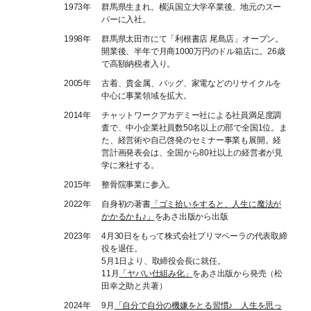
1973年
群馬県生まれ。横浜国立大学卒業後、地元のスー
パーに入社。
1998年
群馬県太田市にて「利根書店 尾島店」オープン。
開業後、半年で月商1000万円のドル箱店に。26歳
で高額納税者入り。
2005年
古着、貴金属、バッグ、家電などのリサイクルを
中心に事業領域を拡大。
2014年
チャットワークアカデミー社による社員満足度調
査で、中小企業社員数50名以上の部で全国1位。ま
た、経営術や自己啓発のセミナー事業も展開。経
営計画発表会は、全国から80社以上の経営者が見
学に来社する。
2015年
整骨院事業に参入。
2022年
自身初の著書
「ゴミ拾いをすると、人生に魔法が
かかるかも♪」
をあさ出版から出版
2023年
4月30日をもって株式会社プリマベーラの代表取締
役を退任。
5月1日より、取締役会長に就任。
11月
「ヤバい仕組み化」
をあさ出版から発売（松
田幸之助と共著）
2024年
9月
「自分で自分の機嫌をとる習慣♪ 人生を思っ