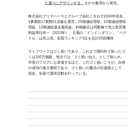
た通りにデザインする」
をかや書房から発売。
株式会社プリマベーラとグループ会社ときわで2024年現在、
4事業部17業態51店舗を運営。25期連続増収、15期連続増収
増益、13期連続過去最高益。利根書店は同業種で売上高営業
利益率日本一（2022年）。古着の「ドンドンダウン」「ベク
トル」は売上高、全国ランキング1位を合計35回獲得。
ライフワークはゴミ拾いであり、これまで国内外で拾ったゴ
ミは100万個超。地元では「ゴミ拾い仙人」として知られ、
市長のブログにも登場するほど。このゴミ拾いこそが、自身
の成功の最大要因であり、ゴミ拾いの魔法の伝道師として、
現在、全国で講演活動を行っている。