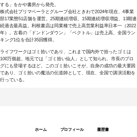
する」
をかや書房から発売。
株式会社プリマベーラとグループ会社ときわで2024年現在、4事業
部17業態51店舗を運営。25期連続増収、15期連続増収増益、13期連
続過去最高益。利根書店は同業種で売上高営業利益率日本一（2022
年）。古着の「ドンドンダウン」「ベクトル」は売上高、全国ラン
キング1位を合計35回獲得。
ライフワークはゴミ拾いであり、これまで国内外で拾ったゴミは
100万個超。地元では「ゴミ拾い仙人」として知られ、市長のブロ
グにも登場するほど。このゴミ拾いこそが、自身の成功の最大要因
であり、ゴミ拾いの魔法の伝道師として、現在、全国で講演活動を
行っている。
ホーム
プロフィール
履歴書