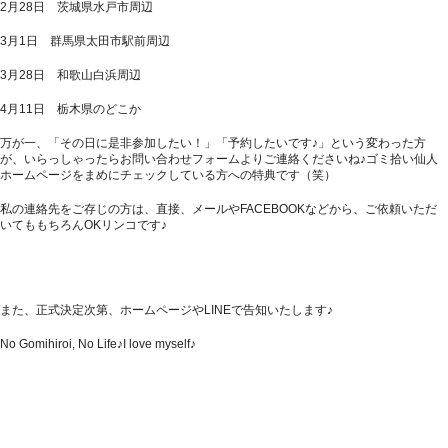
2月28日 茨城県水戸市周辺
3月1日 群馬県太田市駅前周辺
3月28日 和歌山白浜周辺
4月11日 栃木県のどこか
万が一、「その日に是非参加したい！」「予約したいです♪」という変わった方
が、いらっしゃったらお問い合わせフォームよりご連絡くださいね♪ゴミ拾い仙人
ホームページをまめにチェックしている方への特典です（笑）
私の連絡先をご存じの方は、直接、メールやFACEBOOKなどから、ご依頼いただ
いてももちろんOKリンコです♪
また、正式決定次第、ホームページやLINEで告知いたします♪
No Gomihiroi, No Life♪I love myself♪