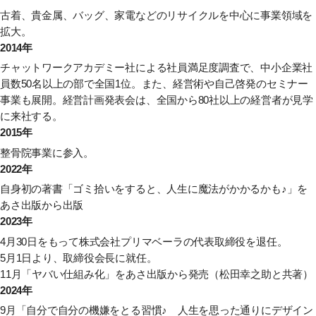
古着、貴金属、バッグ、家電などのリサイクルを中心に事業領域を
拡大。
2014年
チャットワークアカデミー社による社員満足度調査で、中小企業社
員数50名以上の部で全国1位。また、経営術や自己啓発のセミナー
事業も展開。経営計画発表会は、全国から80社以上の経営者が見学
に来社する。
2015年
整骨院事業に参入。
2022年
自身初の著書
「ゴミ拾いをすると、人生に魔法がかかるかも♪」
を
あさ出版から出版
2023年
4月30日をもって株式会社プリマベーラの代表取締役を退任。
5月1日より、取締役会長に就任。
11月
「ヤバい仕組み化」
をあさ出版から発売（松田幸之助と共著）
2024年
9月
「自分で自分の機嫌をとる習慣♪ 人生を思った通りにデザイン