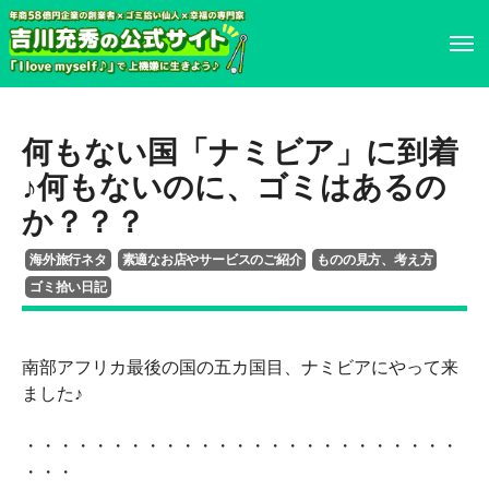
ホーム
ホーム
何もない国「ナミビア」に到着
プロフィール
プロフィール
♪何もないのに、ゴミはあるの
か？？？
書籍・DVD
履歴書
海外旅行ネタ
素適なお店やサービスのご紹介
ものの見方、考え方
ゴミ拾い日記
イベント・講演情報
書籍・DVD
メディア掲載情報
イベント・講演情報
南部アフリカ最後の国の五カ国目、ナミビアにやって来
ました♪
お問い合わせ
メディア掲載情報
・・・・・・・・・・・・・・・・・・・・・・・・・
・・・
お問い合わせ