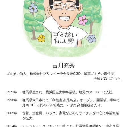
吉川充秀
ゴミ拾い仙人、株式会社プリマベーラ会長兼CGO（最高ゴミ拾い責任者）
各種SNSはこちら
1973年
群馬県生まれ。横浜国立大学卒業後、地元のスーパーに入社。
1998年
群馬県太田市にて「利根書店 尾島店」オープン。開業後、半年で
月商1000万円のドル箱店に。26歳で高額納税者入り。
2005年
古着、貴金属、バッグ、家電などのリサイクルを中心に事業領域
を拡大。
2014年
チャットワークアカデミー社による社員満足度調査で、中小企業