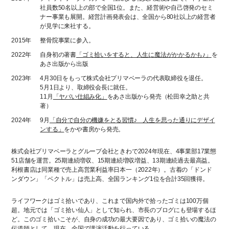
社員数50名以上の部で全国1位。また、経営術や自己啓発のセミ
ナー事業も展開。経営計画発表会は、全国から80社以上の経営者
が見学に来社する。
2015年
整骨院事業に参入。
2022年
自身初の著書
「ゴミ拾いをすると、人生に魔法がかかるかも♪」
を
あさ出版から出版
2023年
4月30日をもって株式会社プリマベーラの代表取締役を退任。
5月1日より、取締役会長に就任。
11月
「ヤバい仕組み化」
をあさ出版から発売（松田幸之助と共
著）
2024年
9月
「自分で自分の機嫌をとる習慣♪ 人生を思った通りにデザイ
ンする」
をかや書房から発売。
株式会社プリマベーラとグループ会社ときわで2024年現在、4事業部17業態
51店舗を運営。25期連続増収、15期連続増収増益、13期連続過去最高益。
利根書店は同業種で売上高営業利益率日本一（2022年）。古着の「ドンド
ンダウン」「ベクトル」は売上高、全国ランキング1位を合計35回獲得。
ライフワークはゴミ拾いであり、これまで国内外で拾ったゴミは100万個
超。地元では「ゴミ拾い仙人」として知られ、市長のブログにも登場するほ
ど。このゴミ拾いこそが、自身の成功の最大要因であり、ゴミ拾いの魔法の
伝道師として、現在、全国で講演活動を行っている。