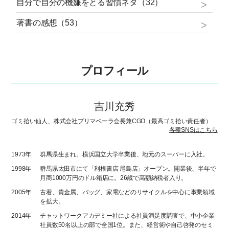
自分で自分の機嫌をとる習慣ネタ（32）
著書の感想（53）
プロフィール
吉川充秀
ゴミ拾い仙人、株式会社プリマベーラ会長兼CGO（最高ゴミ拾い責任者）
各種SNSはこちら
1973年
群馬県生まれ。横浜国立大学卒業後、地元のスーパーに入社。
1998年
群馬県太田市にて「利根書店 尾島店」オープン。開業後、半年で
月商1000万円のドル箱店に。26歳で高額納税者入り。
2005年
古着、貴金属、バッグ、家電などのリサイクルを中心に事業領域
を拡大。
2014年
チャットワークアカデミー社による社員満足度調査で、中小企業
社員数50名以上の部で全国1位。また、経営術や自己啓発のセミ