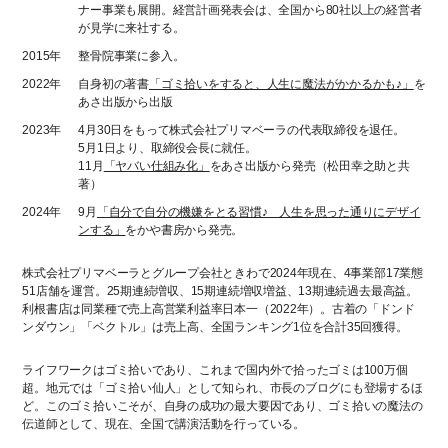
ナー事業も展開。経営計画発表会は、全国から80社以上の経営者
が見学に来社する。
2015年
整骨院事業に参入。
2022年
自身初の著書
「ゴミ拾いをすると、人生に魔法がかかるかも♪」
を
あさ出版から出版
2023年
4月30日をもって株式会社プリマベーラの代表取締役を退任。
5月1日より、取締役会長に就任。
11月
「ヤバい仕組み化」
をあさ出版から発売（松田幸之助と共
著）
2024年
9月
「自分で自分の機嫌をとる習慣♪ 人生を思った通りにデザイ
ンする」
をかや書房から発売。
株式会社プリマベーラとグループ会社ときわで2024年現在、4事業部17業態
51店舗を運営。25期連続増収、15期連続増収増益、13期連続過去最高益。
利根書店は同業種で売上高営業利益率日本一（2022年）。古着の「ドンド
ンダウン」「ベクトル」は売上高、全国ランキング1位を合計35回獲得。
ライフワークはゴミ拾いであり、これまで国内外で拾ったゴミは100万個
超。地元では「ゴミ拾い仙人」として知られ、市長のブログにも登場するほ
ど。このゴミ拾いこそが、自身の成功の最大要因であり、ゴミ拾いの魔法の
伝道師として、現在、全国で講演活動を行っている。