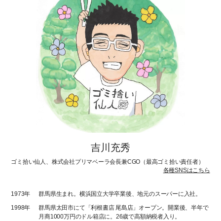
吉川充秀
ゴミ拾い仙人、株式会社プリマベーラ会長兼CGO（最高ゴミ拾い責任者）
各種SNSはこちら
1973年
群馬県生まれ。横浜国立大学卒業後、地元のスーパーに入社。
1998年
群馬県太田市にて「利根書店 尾島店」オープン。開業後、半年で
月商1000万円のドル箱店に。26歳で高額納税者入り。