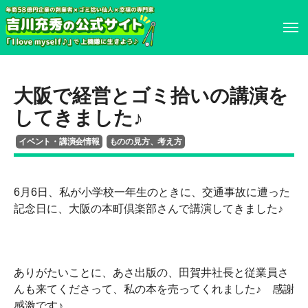
ホーム
ホーム
大阪で経営とゴミ拾いの講演を
プロフィール
プロフィール
してきました♪
イベント・講演会情報
ものの見方、考え方
書籍・DVD
履歴書
イベント・講演情報
書籍・DVD
6月6日、私が小学校一年生のときに、交通事故に遭った
記念日に、大阪の本町倶楽部さんで講演してきました♪
メディア掲載情報
イベント・講演情報
お問い合わせ
メディア掲載情報
ありがたいことに、あさ出版の、田賀井社長と従業員さ
んも来てくださって、私の本を売ってくれました♪ 感謝
お問い合わせ
感激です♪