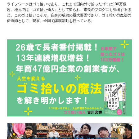
ライフワークはゴミ拾いであり、これまで国内外で拾ったゴミは100万個
超。地元では「ゴミ拾い仙人」として知られ、市長のブログにも登場するほ
ど。このゴミ拾いこそが、自身の成功の最大要因であり、ゴミ拾いの魔法の
伝道師として、現在、全国で講演活動を行っている。