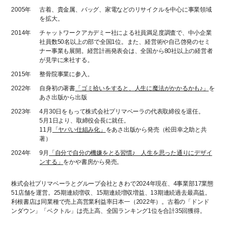
2005年
古着、貴金属、バッグ、家電などのリサイクルを中心に事業領域
を拡大。
2014年
チャットワークアカデミー社による社員満足度調査で、中小企業
社員数50名以上の部で全国1位。また、経営術や自己啓発のセミ
ナー事業も展開。経営計画発表会は、全国から80社以上の経営者
が見学に来社する。
2015年
整骨院事業に参入。
2022年
自身初の著書
「ゴミ拾いをすると、人生に魔法がかかるかも♪」
を
あさ出版から出版
2023年
4月30日をもって株式会社プリマベーラの代表取締役を退任。
5月1日より、取締役会長に就任。
11月
「ヤバい仕組み化」
をあさ出版から発売（松田幸之助と共
著）
2024年
9月
「自分で自分の機嫌をとる習慣♪ 人生を思った通りにデザイ
ンする」
をかや書房から発売。
株式会社プリマベーラとグループ会社ときわで2024年現在、4事業部17業態
51店舗を運営。25期連続増収、15期連続増収増益、13期連続過去最高益。
利根書店は同業種で売上高営業利益率日本一（2022年）。古着の「ドンド
ンダウン」「ベクトル」は売上高、全国ランキング1位を合計35回獲得。