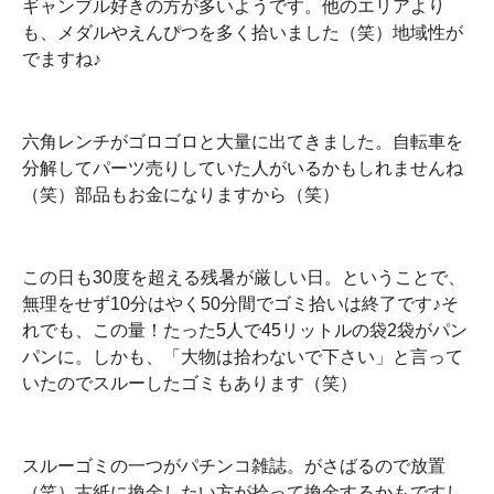
ギャンブル好きの方が多いようです。他のエリアより
も、メダルやえんぴつを多く拾いました（笑）地域性が
でますね♪
六角レンチがゴロゴロと大量に出てきました。自転車を
分解してパーツ売りしていた人がいるかもしれませんね
（笑）部品もお金になりますから（笑）
この日も30度を超える残暑が厳しい日。ということで、
無理をせず10分はやく50分間でゴミ拾いは終了です♪そ
れでも、この量！たった5人で45リットルの袋2袋がパン
パンに。しかも、「大物は拾わないで下さい」と言って
いたのでスルーしたゴミもあります（笑）
スルーゴミの一つがパチンコ雑誌。がさばるので放置
（笑）古紙に換金したい方が拾って換金するかもですし