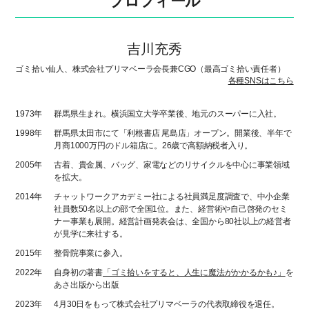
プロフィール
吉川充秀
ゴミ拾い仙人、株式会社プリマベーラ会長兼CGO（最高ゴミ拾い責任者）
各種SNSはこちら
1973年
群馬県生まれ。横浜国立大学卒業後、地元のスーパーに入社。
1998年
群馬県太田市にて「利根書店 尾島店」オープン。開業後、半年で
月商1000万円のドル箱店に。26歳で高額納税者入り。
2005年
古着、貴金属、バッグ、家電などのリサイクルを中心に事業領域
を拡大。
2014年
チャットワークアカデミー社による社員満足度調査で、中小企業
社員数50名以上の部で全国1位。また、経営術や自己啓発のセミ
ナー事業も展開。経営計画発表会は、全国から80社以上の経営者
が見学に来社する。
2015年
整骨院事業に参入。
2022年
自身初の著書
「ゴミ拾いをすると、人生に魔法がかかるかも♪」
を
あさ出版から出版
2023年
4月30日をもって株式会社プリマベーラの代表取締役を退任。