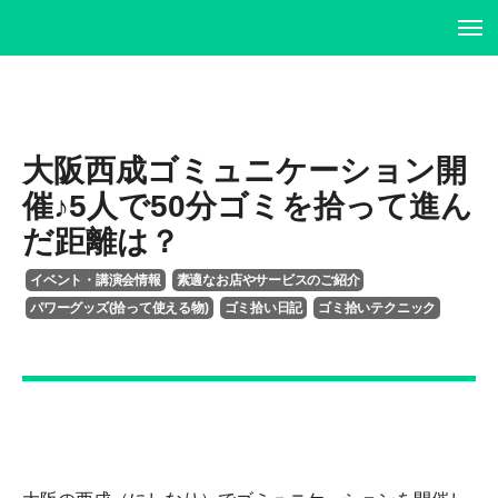
ホーム
ホーム
プロフィール
プロフィール
大阪西成ゴミュニケーション開
催♪5人で50分ゴミを拾って進ん
書籍・DVD
履歴書
だ距離は？
イベント・講演情報
書籍・DVD
イベント・講演会情報
素適なお店やサービスのご紹介
パワーグッズ(拾って使える物)
ゴミ拾い日記
ゴミ拾いテクニック
メディア掲載情報
イベント・講演情報
お問い合わせ
メディア掲載情報
お問い合わせ