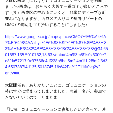
大阪の西成（にしなり）でゴミュニケーションを開催し
ました♪西成は、おそらく大阪で一番ゴミが多いところで
す（笑）西成区の中心街にいくと、非常にディープな町
並みになりますが、西成区の入り口の星野リゾートの
OMO7の周辺をゴミ拾いすることにしました♪
https://www.google.co.jp/maps/place/OMO7%E5%A4%A
7%E9%98%AA+by+%E6%98%9F%E9%87%8E%E3%8
3%AA%E3%82%BE%E3%83%BC%E3%83%88/@34.65
01687,135.5010762,18.63z/data=!4m9!3m8!1s0x6000e7
e8fda57217:0x97536c4df228b8ba!5m2!4m1!1i2!8m2!3d3
4.6507887!4d135.5018745!16s%2Fg%2F11flt0vg2y?
entry=ttu
大阪開催も、ありがたいことに、ゴミュニケーションの
枠はすぐに埋まってしまいました。急遽一名が、参加で
きないというので、たまたま
「以前、ゴミュニケーションに参加したいと言って、連