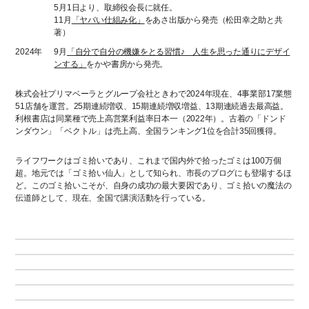
5月1日より、取締役会長に就任。
11月
「ヤバい仕組み化」
をあさ出版から発売（松田幸之助と共
著）
2024年
9月
「自分で自分の機嫌をとる習慣♪ 人生を思った通りにデザイ
ンする」
をかや書房から発売。
株式会社プリマベーラとグループ会社ときわで2024年現在、4事業部17業態
51店舗を運営。25期連続増収、15期連続増収増益、13期連続過去最高益。
利根書店は同業種で売上高営業利益率日本一（2022年）。古着の「ドンド
ンダウン」「ベクトル」は売上高、全国ランキング1位を合計35回獲得。
ライフワークはゴミ拾いであり、これまで国内外で拾ったゴミは100万個
超。地元では「ゴミ拾い仙人」として知られ、市長のブログにも登場するほ
ど。このゴミ拾いこそが、自身の成功の最大要因であり、ゴミ拾いの魔法の
伝道師として、現在、全国で講演活動を行っている。