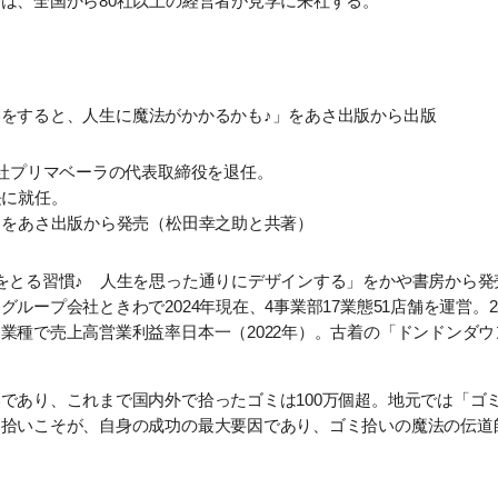
は、全国から80社以上の経営者が見学に来社する。
をすると、人生に魔法がかかるかも♪」
をあさ出版から出版
会社プリマベーラの代表取締役を退任。
長に就任。
」
をあさ出版から発売（松田幸之助と共著）
をとる習慣♪ 人生を思った通りにデザインする」
をかや書房から発
ループ会社ときわで2024年現在、4事業部17業態51店舗を運営。2
業種で売上高営業利益率日本一（2022年）。古着の「ドンドンダ
であり、これまで国内外で拾ったゴミは100万個超。地元では「ゴ
ミ拾いこそが、自身の成功の最大要因であり、ゴミ拾いの魔法の伝道