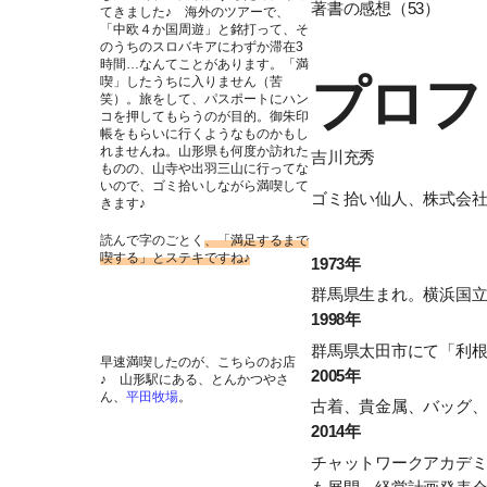
著書の感想（53）
てきました♪ 海外のツアーで、
「中欧４か国周遊」と銘打って、そ
のうちのスロバキアにわずか滞在3
時間…なんてことがあります。「満
プロフ
喫」したうちに入りません（苦
笑）。旅をして、パスポートにハン
コを押してもらうのが目的。御朱印
帳をもらいに行くようなものかもし
れませんね。山形県も何度か訪れた
吉川充秀
ものの、山寺や出羽三山に行ってな
いので、ゴミ拾いしながら満喫して
ゴミ拾い仙人、株式会社
きます♪
読んで字のごとく
、「満足するまで
喫する」とステキですね♪
1973年
群馬県生まれ。横浜国
1998年
群馬県太田市にて「利根
早速満喫したのが、こちらのお店
2005年
♪ 山形駅にある、とんかつやさ
ん、
平田牧場
。
古着、貴金属、バッグ
2014年
チャットワークアカデミ