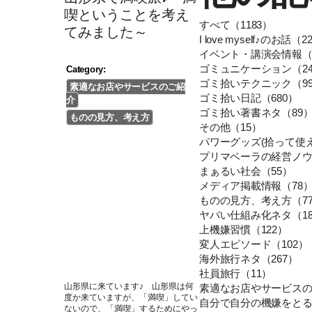
喫ということを考え
すべて（1183）
てみました～
I love myself♪のお話（2
イベント・講演会情報（1
ゴミュニケーション（2
Category:
ゴミ拾いテクニック（9
素適なお店やサービスのご紹
ゴミ拾い日記（680）
介
ゴミ拾い著書ネタ（89
ものの見方、考え方
その他（15）
パワーグッズ(拾って使え
プリマベーラの経営ノウ
まぁるい社会（55）
メディア掲載情報（78
ものの見方、考え方（77
ヤバい仕組み化ネタ（1
上機嫌習慣（122）
変人エピソード（102）
海外旅行ネタ（267）
社員旅行（11）
山形県に来ています♪ 山形県は何
素適なお店やサービスの
度か来ていますが、「満喫」してい
自分で自分の機嫌をとる
ないので、「満喫」するためにやっ