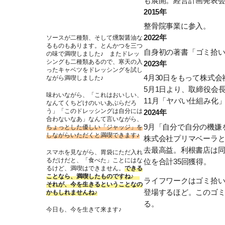
も展開。経営計画発表会
2015年
整骨院事業に参入。
2022年
ソースが二種類、そして燻製醤油な
るものもあります。とんかつを三つ
自身初の著書
「ゴミ拾い
の味で満喫しました♪ またドレッ
シングも二種類あるので、寒天の入
2023年
ったキャベツをドレッシングを試し
4月30日をもって株式
ながら満喫しました♪
5月1日より、取締役会
味わいながら、「これはおいしい、
11月
「ヤバい仕組み化
なんてくちどけのいいあぶらだろ
う」「このドレッシングは自分には
2024年
合わないなあ」なんて言いながら、
9月
「自分で自分の機嫌
ちょっとした優しい「ジャッジ」を
しながらいただくと満喫できます♪
株式会社プリマベーラとグ
去最高益。利根書店は同
スマホを見ながら、胃袋にただ入れ
るだけだと、「食べた」ことにはな
位を合計35回獲得。
るけど、満喫はできません。
できる
ことなら、満喫したものですね♪
ライフワークはゴミ拾い
それが、今を生きるということなの
登場するほど。このゴ
かもしれませんね♪
る。
今日も、今を生きて来ます♪