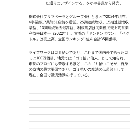
た通りにデザインする」
をかや書房から発売。
株式会社プリマベーラとグループ会社ときわで2024年現在、
4事業部17業態51店舗を運営。25期連続増収、15期連続増収
増益、13期連続過去最高益。利根書店は同業種で売上高営業
利益率日本一（2022年）。古着の「ドンドンダウン」「ベク
トル」は売上高、全国ランキング1位を合計35回獲得。
ライフワークはゴミ拾いであり、これまで国内外で拾ったゴ
ミは100万個超。地元では「ゴミ拾い仙人」として知られ、
市長のブログにも登場するほど。このゴミ拾いこそが、自身
の成功の最大要因であり、ゴミ拾いの魔法の伝道師として、
現在、全国で講演活動を行っている。