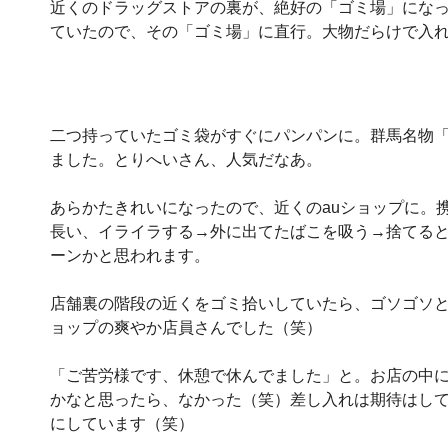
近くのドラッグストアの裏が、絶好の「ゴミ場」にな
ていたので、その「ゴミ場」に直行。大物だらけで入
二つ持っていたゴミ袋がすぐにパンパンに。群馬名物「
ました。とりへいさん、人気だなあ。
あらかたきれいになったので、近くのauショップに。
長い、イライラする→外に出てたばこを吸う→捨てる
ーンかと思われます。
店舗裏の階段の近くをゴミ拾いしていたら、ゴソゴソと
ョップの爽やか店員さんでした（笑）
「ご苦労様です、休憩で休んでました」と。お店の中
かなと思ったら、なかった（笑）差し入れは期待はし
にしています（笑）