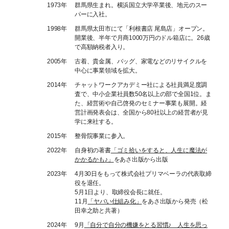
1973年
群馬県生まれ。横浜国立大学卒業後、地元のスー
パーに入社。
1998年
群馬県太田市にて「利根書店 尾島店」オープン。
開業後、半年で月商1000万円のドル箱店に。26歳
で高額納税者入り。
2005年
古着、貴金属、バッグ、家電などのリサイクルを
中心に事業領域を拡大。
2014年
チャットワークアカデミー社による社員満足度調
査で、中小企業社員数50名以上の部で全国1位。ま
た、経営術や自己啓発のセミナー事業も展開。経
営計画発表会は、全国から80社以上の経営者が見
学に来社する。
2015年
整骨院事業に参入。
2022年
自身初の著書
「ゴミ拾いをすると、人生に魔法が
かかるかも♪」
をあさ出版から出版
2023年
4月30日をもって株式会社プリマベーラの代表取締
役を退任。
5月1日より、取締役会長に就任。
11月
「ヤバい仕組み化」
をあさ出版から発売（松
田幸之助と共著）
2024年
9月
「自分で自分の機嫌をとる習慣♪ 人生を思っ