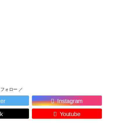
フォロー ／
ter
Instagram
ok
Youtube