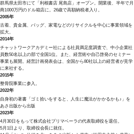
群馬県太田市にて「利根書店 尾島店」オープン。開業後、半年で月
商1000万円のドル箱店に。26歳で高額納税者入り。
2005年
古着、貴金属、バッグ、家電などのリサイクルを中心に事業領域を
拡大。
2014年
チャットワークアカデミー社による社員満足度調査で、中小企業社
員数50名以上の部で全国1位。また、経営術や自己啓発のセミナー
事業も展開。経営計画発表会は、全国から80社以上の経営者が見学
に来社する。
2015年
整骨院事業に参入。
2022年
自身初の著書
「ゴミ拾いをすると、人生に魔法がかかるかも♪」
を
あさ出版から出版
2023年
4月30日をもって株式会社プリマベーラの代表取締役を退任。
5月1日より、取締役会長に就任。