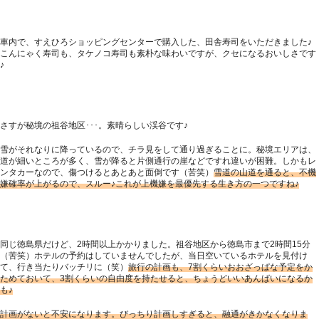
車内で、すえひろショッピングセンターで購入した、田舎寿司をいただきました♪
こんにゃく寿司も、タケノコ寿司も素朴な味わいですが、クセになるおいしさです
♪
さすが秘境の祖谷地区･･･。素晴らしい渓谷です♪
雪がそれなりに降っているので、チラ見をして通り過ぎることに。秘境エリアは、
道が細いところが多く、雪が降ると片側通行の崖などですれ違いが困難。しかもレ
ンタカーなので、傷つけるとあとあと面倒です（苦笑）
雪道の山道を通ると、不機
嫌確率が上がるので、スルー♪これが上機嫌を最優先する生き方の一つですね♪
同じ徳島県だけど、2時間以上かかりました。祖谷地区から徳島市まで2時間15分
（苦笑）ホテルの予約はしていませんでしたが、当日空いているホテルを見付け
て、行き当たりバッチリに（笑）
旅行の計画も、7割くらいおおざっぱな予定をか
ためておいて、3割くらいの自由度を持たせると、ちょうどいいあんばいになるか
も♪
計画がないと不安になります。びっちり計画しすぎると、融通がきかなくなりま