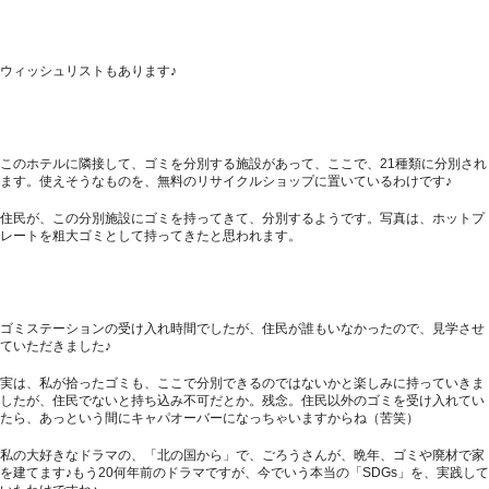
ウィッシュリストもあります♪
このホテルに隣接して、ゴミを分別する施設があって、ここで、21種類に分別され
ます。使えそうなものを、無料のリサイクルショップに置いているわけです♪
住民が、この分別施設にゴミを持ってきて、分別するようです。写真は、ホットプ
レートを粗大ゴミとして持ってきたと思われます。
ゴミステーションの受け入れ時間でしたが、住民が誰もいなかったので、見学させ
ていただきました♪
実は、私が拾ったゴミも、ここで分別できるのではないかと楽しみに持っていきま
したが、住民でないと持ち込み不可だとか。残念。住民以外のゴミを受け入れてい
たら、あっという間にキャパオーバーになっちゃいますからね（苦笑）
私の大好きなドラマの、「北の国から」で、ごろうさんが、晩年、ゴミや廃材で家
を建てます♪もう20何年前のドラマですが、今でいう本当の「SDGs」を、実践して