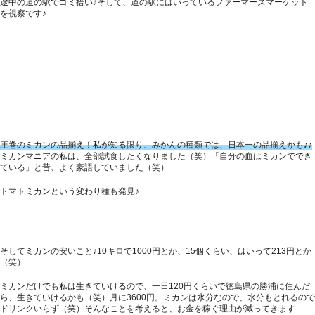
途中の道の駅でゴミ拾い♪そして、道の駅にはいっているファーマーズマーケット
を視察です♪
圧巻のミカンの品揃え！私が知る限り、みかんの種類では、日本一の品揃えかも♪♪
ミカンマニアの私は、全部試食したくなりました（笑）「自分の血はミカンででき
ている」と昔、よく豪語していました（笑）
トマトミカンという変わり種も発見♪
そしてミカンの安いこと♪10キロで1000円とか、15個くらい、はいって213円とか
（笑）
ミカンだけでも私は生きていけるので、一日120円くらいで徳島県の勝浦に住んだ
ら、生きていけるかも（笑）月に3600円。ミカンは水分なので、水分もとれるので
ドリンクいらず（笑）そんなことを考えると、お金を稼ぐ理由が減ってきます