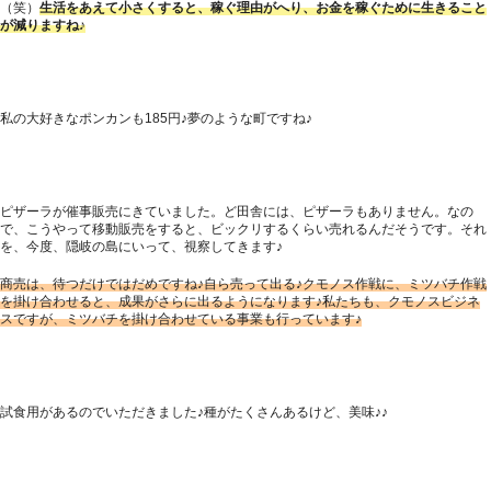
（笑）
生活をあえて小さくすると、稼ぐ理由がへり、お金を稼ぐために生きること
が減りますね♪
私の大好きなポンカンも185円♪夢のような町ですね♪
ピザーラが催事販売にきていました。ど田舎には、ピザーラもありません。なの
で、こうやって移動販売をすると、ビックリするくらい売れるんだそうです。それ
を、今度、隠岐の島にいって、視察してきます♪
商売は、待つだけではだめですね♪自ら売って出る♪クモノス作戦に、ミツバチ作戦
を掛け合わせると、成果がさらに出るようになります♪私たちも、クモノスビジネ
スですが、ミツバチを掛け合わせている事業も行っています♪
試食用があるのでいただきました♪種がたくさんあるけど、美味♪♪