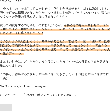
いたわけですね♪
「今あるもの」を上手に組み合わせて、何かを創り出せると、ゴミは激減します♪
廃材を何かに転用できないかとか、今あるものを修理して使えないかとか、着られ
なくなった洋服の生地を縫い物に使えないかとか♪
買って消費をするのも楽しいですね♪ところが、
今あるものを組み合わせて、何か
を創り出すと、創造の楽しみになります。この楽しさは、「買って消費をする」楽
しさとは、また違う楽しさです♪
この楽しさの境地に行くには、時間があることが大前提です。忙しく働いて、効率
的に買って消費をする生き方も一つ。消費を減らして、生活を小さくして生きる、
その代わり、お金のために働く時間も減る。そして、創造の楽しみを味わう。そん
な生き方も一つ。
まぁるい社会は、どちらかというと後者の生き方です♪そんな理想を考えた素適な
旅になりました♪
このあと、徳島空港に戻り、群馬県に帰ってきました♪三日間ほど群馬に帰省です
（笑）
No Gomihiroi, No Life♪I love myself♪
↓ よかったら、「いいね」ボタン押してくださいね♪ ↓