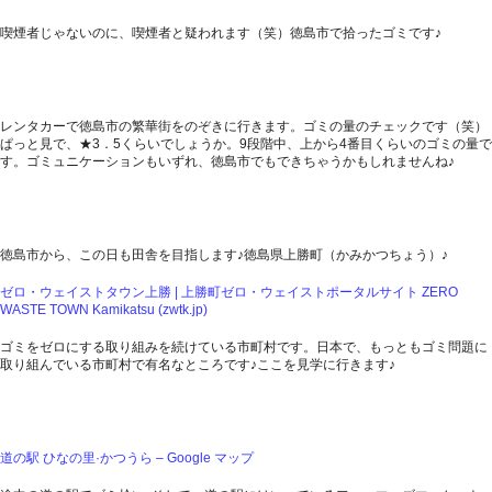
喫煙者じゃないのに、喫煙者と疑われます（笑）徳島市で拾ったゴミです♪
レンタカーで徳島市の繁華街をのぞきに行きます。ゴミの量のチェックです（笑）
ぱっと見で、★3．5くらいでしょうか。9段階中、上から4番目くらいのゴミの量で
す。ゴミュニケーションもいずれ、徳島市でもできちゃうかもしれませんね♪
徳島市から、この日も田舎を目指します♪徳島県上勝町（かみかつちょう）♪
ゼロ・ウェイストタウン上勝 | 上勝町ゼロ・ウェイストポータルサイト ZERO
WASTE TOWN Kamikatsu (zwtk.jp)
ゴミをゼロにする取り組みを続けている市町村です。日本で、もっともゴミ問題に
取り組んでいる市町村で有名なところです♪ここを見学に行きます♪
道の駅 ひなの里·かつうら – Google マップ