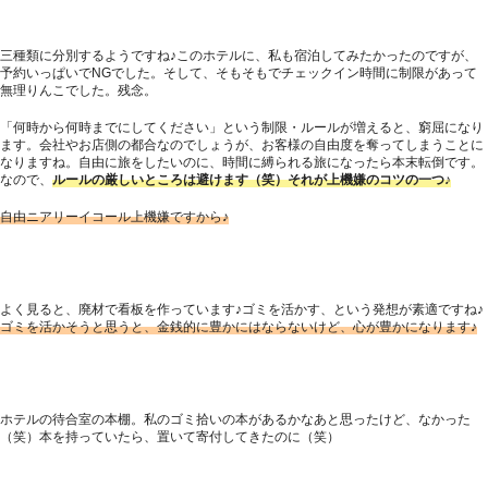
三種類に分別するようですね♪このホテルに、私も宿泊してみたかったのですが、
予約いっぱいでNGでした。そして、そもそもでチェックイン時間に制限があって
無理りんこでした。残念。
「何時から何時までにしてください」という制限・ルールが増えると、窮屈になり
ます。会社やお店側の都合なのでしょうが、お客様の自由度を奪ってしまうことに
なりますね。自由に旅をしたいのに、時間に縛られる旅になったら本末転倒です。
なので、
ルールの厳しいところは避けます（笑）それが上機嫌のコツの一つ♪
自由ニアリーイコール上機嫌ですから♪
よく見ると、廃材で看板を作っています♪ゴミを活かす、という発想が素適ですね♪
ゴミを活かそうと思うと、金銭的に豊かにはならないけど、心が豊かになります♪
ホテルの待合室の本棚。私のゴミ拾いの本があるかなあと思ったけど、なかった
（笑）本を持っていたら、置いて寄付してきたのに（笑）