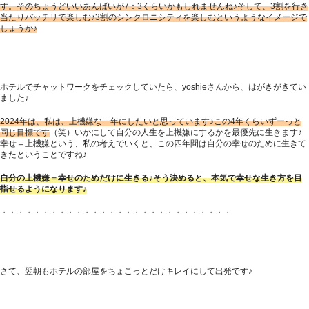
す。そのちょうどいいあんばいが7：3くらいかもしれませんね♪そして、3割を行き
当たりバッチリで楽しむ♪3割のシンクロニシティを楽しむというようなイメージで
しょうか♪
ホテルでチャットワークをチェックしていたら、yoshieさんから、はがきがきてい
ました♪
2024年は、私は、上機嫌な一年にしたいと思っています♪この4年くらいずーっと
同じ目標です
（笑）いかにして自分の人生を上機嫌にするかを最優先に生きます♪
幸せ＝上機嫌という、私の考えでいくと、この四年間は自分の幸せのために生きて
きたということですね♪
自分の上機嫌＝幸せのためだけに生きる♪そう決めると、本気で幸せな生き方を目
指せるようになります♪
・・・・・・・・・・・・・・・・・・・・・・・・・・・・
さて、翌朝もホテルの部屋をちょこっとだけキレイにして出発です♪