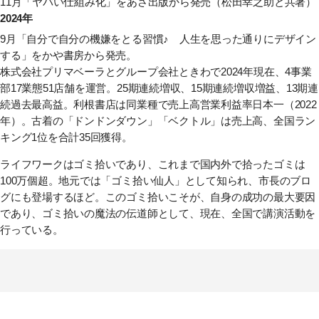
11月
「ヤバい仕組み化」
をあさ出版から発売（松田幸之助と共著）
2024年
9月
「自分で自分の機嫌をとる習慣♪ 人生を思った通りにデザイン
する」
をかや書房から発売。
株式会社プリマベーラとグループ会社ときわで2024年現在、4事業
部17業態51店舗を運営。25期連続増収、15期連続増収増益、13期連
続過去最高益。利根書店は同業種で売上高営業利益率日本一（2022
年）。古着の「ドンドンダウン」「ベクトル」は売上高、全国ラン
キング1位を合計35回獲得。
ライフワークはゴミ拾いであり、これまで国内外で拾ったゴミは
100万個超。地元では「ゴミ拾い仙人」として知られ、市長のブロ
グにも登場するほど。このゴミ拾いこそが、自身の成功の最大要因
であり、ゴミ拾いの魔法の伝道師として、現在、全国で講演活動を
行っている。