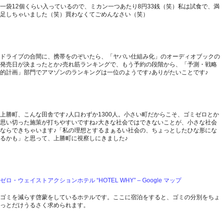
一袋12個くらい入っているので、ミカン一つあたり8円33銭（笑）私は試食で、満
足しちゃいました（笑）買わなくてごめんなさい（笑）
ドライブの合間に、携帯をのぞいたら、「ヤバい仕組み化」のオーディオブックの
発売日が決まったとか♪売れ筋ランキングで、もう予約の段階から、「予測・戦略
的計画」部門でアマゾンのランキングは一位のようです♪ありがたいことです♪
上勝町、こんな田舎です♪人口わずか1300人。小さい町だからこそ、ゴミゼロとか
思い切った施策が打ちやすいですね♪大きな社会ではできないことが、小さな社会
ならできちゃいます♪「私の理想とするまぁるい社会の、ちょっとしたひな形にな
るかも」と思って、上勝町に視察しにきました♪
ゼロ・ウェイストアクションホテル “HOTEL WHY” – Google マップ
ゴミを減らす啓蒙をしているホテルです。ここに宿泊をすると、ゴミの分別をちょ
っとだけうるさく求められます。