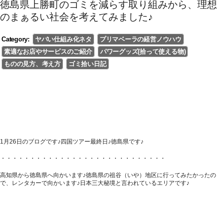
徳島県上勝町のゴミを減らす取り組みから、理想
のまぁるい社会を考えてみました♪
Category:
ヤバい仕組み化ネタ
プリマベーラの経営ノウハウ
素適なお店やサービスのご紹介
パワーグッズ(拾って使える物)
ものの見方、考え方
ゴミ拾い日記
1月26日のブログです♪四国ツアー最終日♪徳島県です♪
・・・・・・・・・・・・・・・・・・・・・・・・・・・・
高知県から徳島県へ向かいます♪徳島県の祖谷（いや）地区に行ってみたかったの
で、レンタカーで向かいます♪日本三大秘境と言われているエリアです♪