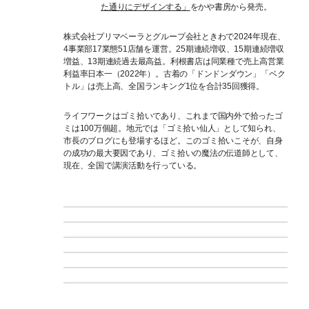
た通りにデザインする」
をかや書房から発売。
株式会社プリマベーラとグループ会社ときわで2024年現在、
4事業部17業態51店舗を運営。25期連続増収、15期連続増収
増益、13期連続過去最高益。利根書店は同業種で売上高営業
利益率日本一（2022年）。古着の「ドンドンダウン」「ベク
トル」は売上高、全国ランキング1位を合計35回獲得。
ライフワークはゴミ拾いであり、これまで国内外で拾ったゴ
ミは100万個超。地元では「ゴミ拾い仙人」として知られ、
市長のブログにも登場するほど。このゴミ拾いこそが、自身
の成功の最大要因であり、ゴミ拾いの魔法の伝道師として、
現在、全国で講演活動を行っている。