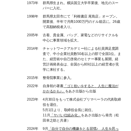
1973年
群馬県生まれ。横浜国立大学卒業後、地元のスー
パーに入社。
1998年
群馬県太田市にて「利根書店 尾島店」オープン。
開業後、半年で月商1000万円のドル箱店に。26歳
で高額納税者入り。
2005年
古着、貴金属、バッグ、家電などのリサイクルを
中心に事業領域を拡大。
2014年
チャットワークアカデミー社による社員満足度調
査で、中小企業社員数50名以上の部で全国1位。ま
た、経営術や自己啓発のセミナー事業も展開。経
営計画発表会は、全国から80社以上の経営者が見
学に来社する。
2015年
整骨院事業に参入。
2022年
自身初の著書
「ゴミ拾いをすると、人生に魔法が
かかるかも♪」
をあさ出版から出版
2023年
4月30日をもって株式会社プリマベーラの代表取締
役を退任。
5月1日より、取締役会長に就任。
11月
「ヤバい仕組み化」
をあさ出版から発売（松
田幸之助と共著）
2024年
9月
「自分で自分の機嫌をとる習慣♪ 人生を思っ