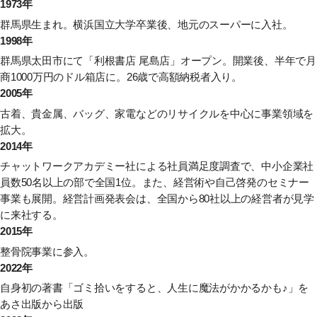
1973年
群馬県生まれ。横浜国立大学卒業後、地元のスーパーに入社。
1998年
群馬県太田市にて「利根書店 尾島店」オープン。開業後、半年で月
商1000万円のドル箱店に。26歳で高額納税者入り。
2005年
古着、貴金属、バッグ、家電などのリサイクルを中心に事業領域を
拡大。
2014年
チャットワークアカデミー社による社員満足度調査で、中小企業社
員数50名以上の部で全国1位。また、経営術や自己啓発のセミナー
事業も展開。経営計画発表会は、全国から80社以上の経営者が見学
に来社する。
2015年
整骨院事業に参入。
2022年
自身初の著書
「ゴミ拾いをすると、人生に魔法がかかるかも♪」
を
あさ出版から出版