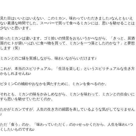
見た目はいいとはいえない、このミカン。味わっていただきました♪なんともいえ
ない素適な時間でした。スーパーで買って食べるミカンには、思いを馳せることは
少ないと思います。
拾ったミカンは違います。ゴミ拾いの情景をおもいうかべながら、「きっと、居酒
屋のヒトが袋いっぱいに食べ物を買って、ミカンを一つ落としたのかな？」と夢想
します（笑）
ミカンとのご縁を実感しながら、味わいながらいだけます♪
これが、本当のスピリチュアル。「生活を楽しむ」というスピリチュアルな生き方
かもしれませんね♪
ビタミンCの補給やおなかを満たすために、ミカンを食べるのか。
それとも、ミカンの味をかみしめながら、ミカンを味わって、ミカンとの出会いに
すら思いを馳せていただくのか。
たかがミカンですが、人生の生き方の縮図を表しているような気がしてなりません
♪
ただ「食う」のか、「味わっていただく」のか♪せっかくだから、人生を味わいつ
くしたいものですね♪