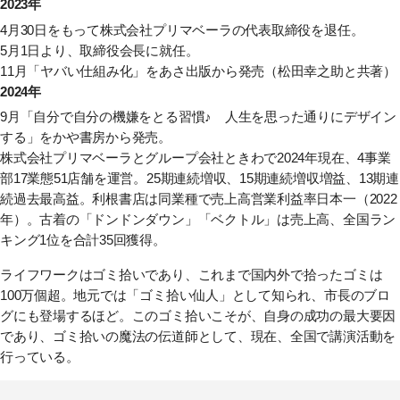
2023年
4月30日をもって株式会社プリマベーラの代表取締役を退任。
5月1日より、取締役会長に就任。
11月
「ヤバい仕組み化」
をあさ出版から発売（松田幸之助と共著）
2024年
9月
「自分で自分の機嫌をとる習慣♪ 人生を思った通りにデザイン
する」
をかや書房から発売。
株式会社プリマベーラとグループ会社ときわで2024年現在、4事業
部17業態51店舗を運営。25期連続増収、15期連続増収増益、13期連
続過去最高益。利根書店は同業種で売上高営業利益率日本一（2022
年）。古着の「ドンドンダウン」「ベクトル」は売上高、全国ラン
キング1位を合計35回獲得。
ライフワークはゴミ拾いであり、これまで国内外で拾ったゴミは
100万個超。地元では「ゴミ拾い仙人」として知られ、市長のブロ
グにも登場するほど。このゴミ拾いこそが、自身の成功の最大要因
であり、ゴミ拾いの魔法の伝道師として、現在、全国で講演活動を
行っている。