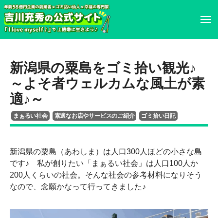
ホーム
ホーム
新潟県の粟島をゴミ拾い観光♪
プロフィール
プロフィール
～よそ者ウェルカムな風土が素
適♪～
書籍・DVD
履歴書
まぁるい社会
素適なお店やサービスのご紹介
ゴミ拾い日記
イベント・講演情報
書籍・DVD
新潟県の粟島（あわしま）は人口300人ほどの小さな島
メディア掲載情報
イベント・講演情報
です♪ 私が創りたい「まぁるい社会」は人口100人か
200人くらいの社会。そんな社会の参考材料になりそう
なので、念願かなって行ってきました♪
お問い合わせ
メディア掲載情報
お問い合わせ