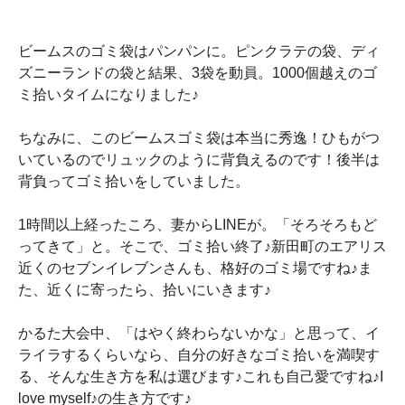
ビームスのゴミ袋はパンパンに。ピンクラテの袋、ディ
ズニーランドの袋と結果、3袋を動員。1000個越えのゴ
ミ拾いタイムになりました♪
ちなみに、このビームスゴミ袋は本当に秀逸！ひもがつ
いているのでリュックのように背負えるのです！後半は
背負ってゴミ拾いをしていました。
1時間以上経ったころ、妻からLINEが。「そろそろもど
ってきて」と。そこで、ゴミ拾い終了♪新田町のエアリス
近くのセブンイレブンさんも、格好のゴミ場ですね♪ま
た、近くに寄ったら、拾いにいきます♪
かるた大会中、「はやく終わらないかな」と思って、イ
ライラするくらいなら、自分の好きなゴミ拾いを満喫す
る、そんな生き方を私は選びます♪これも自己愛ですね♪I
love myself♪の生き方です♪