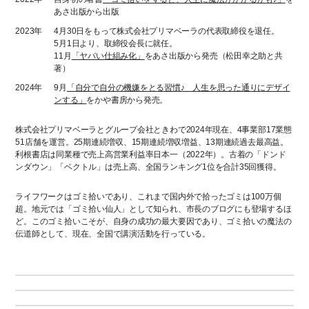
あさ出版から出版
2023年
4月30日をもって株式会社プリマベーラの代表取締役を退任。
5月1日より、取締役会長に就任。
11月
「ヤバい仕組み化」
をあさ出版から発売（松田幸之助と共
著）
2024年
9月
「自分で自分の機嫌をとる習慣♪ 人生を思った通りにデザイ
ンする」
をかや書房から発売。
株式会社プリマベーラとグループ会社ときわで2024年現在、4事業部17業態
51店舗を運営。25期連続増収、15期連続増収増益、13期連続過去最高益。
利根書店は同業種で売上高営業利益率日本一（2022年）。古着の「ドンド
ンダウン」「ベクトル」は売上高、全国ランキング1位を合計35回獲得。
ライフワークはゴミ拾いであり、これまで国内外で拾ったゴミは100万個
超。地元では「ゴミ拾い仙人」として知られ、市長のブログにも登場するほ
ど。このゴミ拾いこそが、自身の成功の最大要因であり、ゴミ拾いの魔法の
伝道師として、現在、全国で講演活動を行っている。