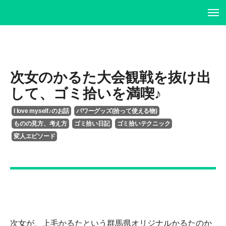
ホーム
ホーム
プロフィール
プロフィール
次女のかるた大会観戦を抜け出
して、ゴミ拾いを満喫♪
書籍・DVD
履歴書
I love myself♪のお話
パワーグッズ(拾って使える物)
イベント・講演情報
書籍・DVD
ものの見方、考え方
ゴミ拾い日記
ゴミ拾いテクニック
変人エピソード
メディア掲載情報
イベント・講演情報
お問い合わせ
メディア掲載情報
お問い合わせ
次女が、上毛かるたという群馬県オリジナルかるたのか