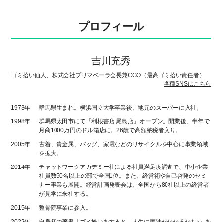
プロフィール
吉川充秀
ゴミ拾い仙人、株式会社プリマベーラ会長兼CGO（最高ゴミ拾い責任者）
各種SNSはこちら
1973年
群馬県生まれ。横浜国立大学卒業後、地元のスーパーに入社。
1998年
群馬県太田市にて「利根書店 尾島店」オープン。開業後、半年で
月商1000万円のドル箱店に。26歳で高額納税者入り。
2005年
古着、貴金属、バッグ、家電などのリサイクルを中心に事業領域
を拡大。
2014年
チャットワークアカデミー社による社員満足度調査で、中小企業
社員数50名以上の部で全国1位。また、経営術や自己啓発のセミ
ナー事業も展開。経営計画発表会は、全国から80社以上の経営者
が見学に来社する。
2015年
整骨院事業に参入。
2022年
自身初の著書
「ゴミ拾いをすると、人生に魔法がかかるかも♪」
を