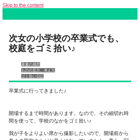
Skip to the content
次女の小学校の卒業式でも、
ホーム
ホーム
校庭をゴミ拾い♪
プロフィール
プロフィール
著書の感想
ものの見方、考え方
ゴミ拾い日記
書籍・DVD
履歴書
卒業式に行ってきました♪
イベント・講演情報
書籍・DVD
開場するまで時間があります。なので、その細切れ時
間を使って、学校のなかをゴミ拾い♪
メディア掲載情報
イベント・講演情報
我が子をよりよい席から撮影したいので、開場前から