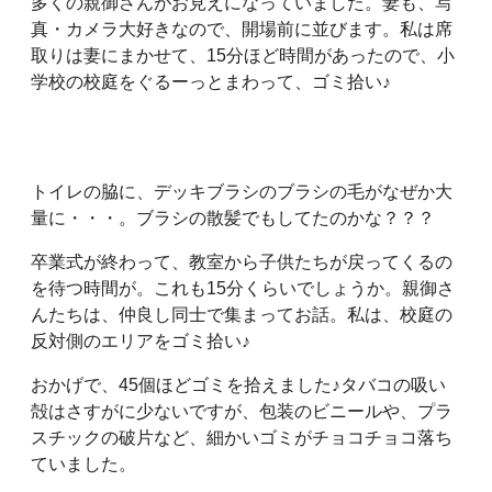
多くの親御さんがお見えになっていました。妻も、写
真・カメラ大好きなので、開場前に並びます。私は席
お問い合わせ
メディア掲載情報
取りは妻にまかせて、15分ほど時間があったので、小
学校の校庭をぐるーっとまわって、ゴミ拾い♪
お問い合わせ
トイレの脇に、デッキブラシのブラシの毛がなぜか大
量に・・・。ブラシの散髪でもしてたのかな？？？
卒業式が終わって、教室から子供たちが戻ってくるの
を待つ時間が。これも15分くらいでしょうか。親御さ
んたちは、仲良し同士で集まってお話。私は、校庭の
反対側のエリアをゴミ拾い♪
おかげで、45個ほどゴミを拾えました♪タバコの吸い
殻はさすがに少ないですが、包装のビニールや、プラ
スチックの破片など、細かいゴミがチョコチョコ落ち
ていました。