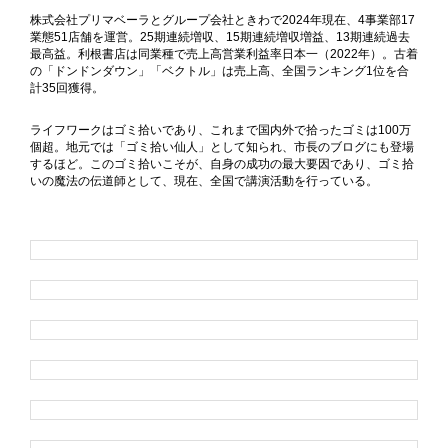
株式会社プリマベーラとグループ会社ときわで2024年現在、4事業部17
業態51店舗を運営。25期連続増収、15期連続増収増益、13期連続過去
最高益。利根書店は同業種で売上高営業利益率日本一（2022年）。古着
の「ドンドンダウン」「ベクトル」は売上高、全国ランキング1位を合
計35回獲得。
ライフワークはゴミ拾いであり、これまで国内外で拾ったゴミは100万
個超。地元では「ゴミ拾い仙人」として知られ、市長のブログにも登場
するほど。このゴミ拾いこそが、自身の成功の最大要因であり、ゴミ拾
いの魔法の伝道師として、現在、全国で講演活動を行っている。