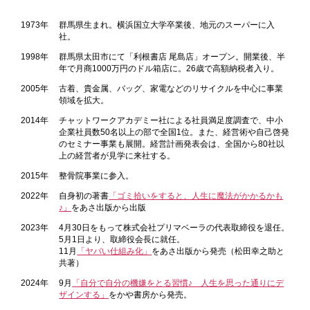
1973年
群馬県生まれ。横浜国立大学卒業後、地元のスーパーに入
社。
1998年
群馬県太田市にて「利根書店 尾島店」オープン。開業後、半
年で月商1000万円のドル箱店に。26歳で高額納税者入り。
2005年
古着、貴金属、バッグ、家電などのリサイクルを中心に事業
領域を拡大。
2014年
チャットワークアカデミー社による社員満足度調査で、中小
企業社員数50名以上の部で全国1位。また、経営術や自己啓発
のセミナー事業も展開。経営計画発表会は、全国から80社以
上の経営者が見学に来社する。
2015年
整骨院事業に参入。
2022年
自身初の著書
「ゴミ拾いをすると、人生に魔法がかかるかも
♪」
をあさ出版から出版
2023年
4月30日をもって株式会社プリマベーラの代表取締役を退任。
5月1日より、取締役会長に就任。
11月
「ヤバい仕組み化」
をあさ出版から発売（松田幸之助と
共著）
2024年
9月
「自分で自分の機嫌をとる習慣♪ 人生を思った通りにデ
ザインする」
をかや書房から発売。