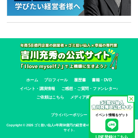
ホーム
プロフィール
履歴書
書籍・DVD
イベント・講演情報
ご感想・ご質問・ファンレター♪
ご依頼はこちら
メディア掲載情報
プライバシーポリシー
イベント情報をゲット
Copyright © 2026 ゴミ拾い仙人×年商58億円の経営者×幸福の専門家 吉川充秀の公式
サイト.
LINE登録はこちら