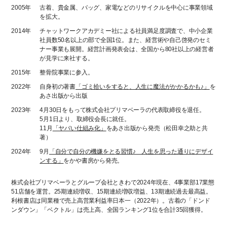
2005年
古着、貴金属、バッグ、家電などのリサイクルを中心に事業領域
を拡大。
2014年
チャットワークアカデミー社による社員満足度調査で、中小企業
社員数50名以上の部で全国1位。また、経営術や自己啓発のセミ
ナー事業も展開。経営計画発表会は、全国から80社以上の経営者
が見学に来社する。
2015年
整骨院事業に参入。
2022年
自身初の著書
「ゴミ拾いをすると、人生に魔法がかかるかも♪」
を
あさ出版から出版
2023年
4月30日をもって株式会社プリマベーラの代表取締役を退任。
5月1日より、取締役会長に就任。
11月
「ヤバい仕組み化」
をあさ出版から発売（松田幸之助と共
著）
2024年
9月
「自分で自分の機嫌をとる習慣♪ 人生を思った通りにデザイ
ンする」
をかや書房から発売。
株式会社プリマベーラとグループ会社ときわで2024年現在、4事業部17業態
51店舗を運営。25期連続増収、15期連続増収増益、13期連続過去最高益。
利根書店は同業種で売上高営業利益率日本一（2022年）。古着の「ドンド
ンダウン」「ベクトル」は売上高、全国ランキング1位を合計35回獲得。