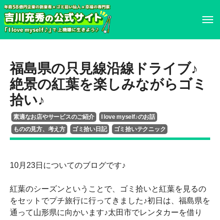
ホーム
ホーム
福島県の只見線沿線ドライブ♪
プロフィール
プロフィール
絶景の紅葉を楽しみながらゴミ
拾い♪
書籍・DVD
履歴書
素適なお店やサービスのご紹介
I love myself♪のお話
ものの見方、考え方
ゴミ拾い日記
ゴミ拾いテクニック
イベント・講演情報
書籍・DVD
メディア掲載情報
イベント・講演情報
10月23日についてのブログです♪
紅葉のシーズンということで、ゴミ拾いと紅葉を見るの
お問い合わせ
メディア掲載情報
をセットでプチ旅行に行ってきました♪初日は、福島県を
通って山形県に向かいます♪太田市でレンタカーを借り
お問い合わせ