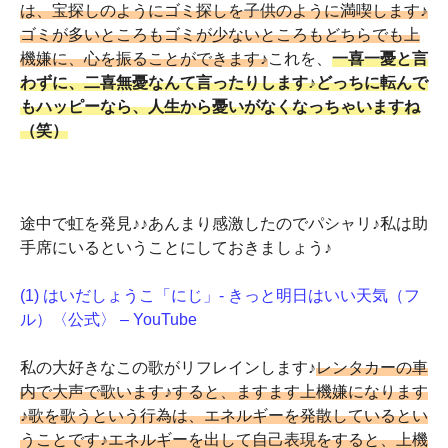
は、宝探しのようにゴミ探しを子供のように満喫します♪
ゴミが多いところもゴミが少ないところもどちらでも上
機嫌に、心を振ることができます♪
これを、
一喜一憂と言
わずに、二喜無憂なんて言ったりします♪どっちに転んで
もハッピーなら、人生から憂いがなくなっちゃいますね
（笑）
途中で虹を発見♪♪あんまり感激したのでパシャリ♪私は助
手席にいるということにしておきましょう♪
(1) はいだしょうこ「にじ」- きっと明日はいい天気（フ
ル）〈公式〉 – YouTube
私の大好きなこの歌がリフレインします♪
レンタカーの車
内で大声で歌います♪すると、ますます上機嫌になります
♪歌を歌うという行為は、エネルギーを発散しているとい
うことです♪エネルギーを出して自己表現をすると、上機