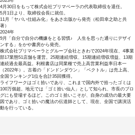
2023年
4月30日をもって株式会社プリマベーラの代表取締役を退任。
5月1日より、取締役会長に就任。
11月
「ヤバい仕組み化」
をあさ出版から発売（松田幸之助と共
著）
2024年
9月
「自分で自分の機嫌をとる習慣♪ 人生を思った通りにデザイ
ンする」
をかや書房から発売。
株式会社プリマベーラとグループ会社ときわで2024年現在、4事業
部17業態51店舗を運営。25期連続増収、15期連続増収増益、13期
連続過去最高益。利根書店は同業種で売上高営業利益率日本一
（2022年）。古着の「ドンドンダウン」「ベクトル」は売上高、
全国ランキング1位を合計35回獲得。
ライフワークはゴミ拾いであり、これまで国内外で拾ったゴミは
100万個超。地元では「ゴミ拾い仙人」として知られ、市長のブロ
グにも登場するほど。このゴミ拾いこそが、自身の成功の最大要
因であり、ゴミ拾いの魔法の伝道師として、現在、全国で講演活
動を行っている。