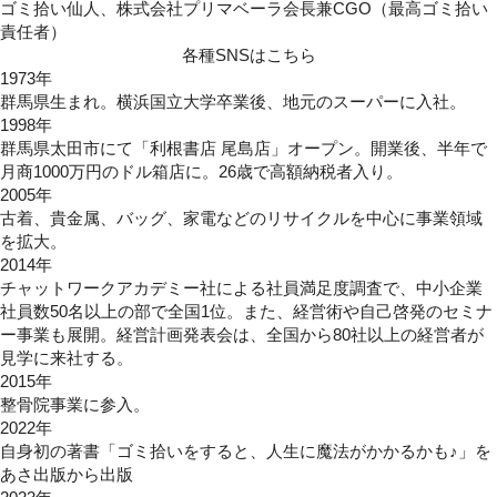
ゴミ拾い仙人、株式会社プリマベーラ会長兼CGO（最高ゴミ拾い
責任者）
各種SNSはこちら
1973年
群馬県生まれ。横浜国立大学卒業後、地元のスーパーに入社。
1998年
群馬県太田市にて「利根書店 尾島店」オープン。開業後、半年で
月商1000万円のドル箱店に。26歳で高額納税者入り。
2005年
古着、貴金属、バッグ、家電などのリサイクルを中心に事業領域
を拡大。
2014年
チャットワークアカデミー社による社員満足度調査で、中小企業
社員数50名以上の部で全国1位。また、経営術や自己啓発のセミナ
ー事業も展開。経営計画発表会は、全国から80社以上の経営者が
見学に来社する。
2015年
整骨院事業に参入。
2022年
自身初の著書
「ゴミ拾いをすると、人生に魔法がかかるかも♪」
を
あさ出版から出版