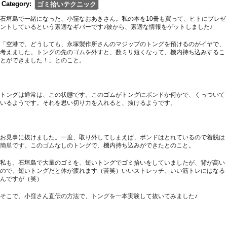
Category:
ゴミ拾いテクニック
石垣島で一緒になった、小窪なおあきさん。私の本を10冊も買って、ヒトにプレゼ
ントしているという素適なギバーです♪彼から、素適な情報をゲットしました♪
「空港で、どうしても、永塚製作所さんのマジップのトングを預けるのがイヤで、
考えました。トングの先のゴムを外すと、数ミリ短くなって、機内持ち込みするこ
とができました！」とのこと。
トングは通常は、この状態です。このゴムがトングにボンドか何かで、くっついて
いるようです。それを思い切り力を入れると、抜けるようです。
お見事に抜けました。一度、取り外してしまえば、ボンドはとれているので着脱は
簡単です。このゴムなしのトングで、機内持ち込みができたとのこと。
私も、石垣島で大量のゴミを、短いトングでゴミ拾いをしていましたが、背が高い
ので、短いトングだと体が疲れます（苦笑）いいストレッチ、いい筋トレにはなる
んですが（笑）
そこで、小窪さん直伝の方法で、トングを一本実験して抜いてみました♪