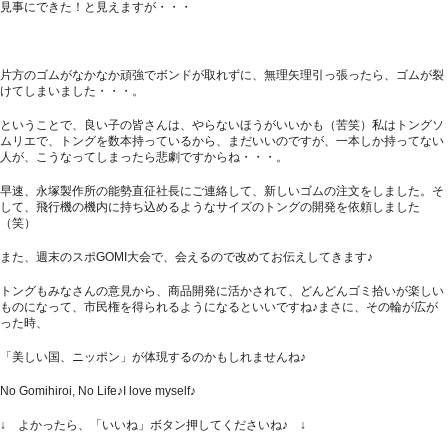
見事にできた！と見えますが・・・
片方のゴムがなかなか頑強でボンドが取れずに、無理矢理引っ張ったら、ゴムが裂
けてしまいました・・・。
ということで、良い子の皆さんは、やらないほうがいいかも（苦笑）私はトングソ
ムリエで、トングを数本持っているから、まだいいのですが、一本しか持ってない
人が、こうなってしまったら悲劇ですからね・・・。
早速、永塚製作所の能勢直征社長にご連絡して、新しいゴムの注文をしました。そ
して、飛行機の機内に持ち込めるようなサイズのトングの開発を依頼しました
（笑）
また、週末のスポGOMI大会で、会えるので改めてお伝えしてきます♪
トングもみなさんの意見から、商品開発に活かされて、どんどんゴミ拾いが楽しい
ものになって、市民権を得られるようになるといいですね♪まさに、その輪が広が
った時、
「美しい国、ニッポン」が体現するのかもしれませんね♪
No Gomihiroi, No Life♪I love myself♪
↓ よかったら、「いいね」ボタン押してくださいね♪ ↓