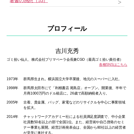
著書の感想（53）
プロフィール
吉川充秀
ゴミ拾い仙人、株式会社プリマベーラ会長兼CGO（最高ゴミ拾い責任者）
各種SNSはこちら
1973年
群馬県生まれ。横浜国立大学卒業後、地元のスーパーに入社。
1998年
群馬県太田市にて「利根書店 尾島店」オープン。開業後、半年で
月商1000万円のドル箱店に。26歳で高額納税者入り。
2005年
古着、貴金属、バッグ、家電などのリサイクルを中心に事業領域
を拡大。
2014年
チャットワークアカデミー社による社員満足度調査で、中小企業
社員数50名以上の部で全国1位。また、経営術や自己啓発のセミ
ナー事業も展開。経営計画発表会は、全国から80社以上の経営者
が見学に来社する。