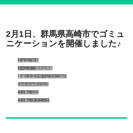
ホーム
ホーム
プロフィール
プロフィール
2月1日、群馬県高崎市でゴミュ
ニケーションを開催しました♪
書籍・DVD
履歴書
まぁるい社会
イベント・講演情報
書籍・DVD
イベント・講演会情報
素適なお店やサービスのご紹介
メディア掲載情報
イベント・講演情報
I love myself♪のお話
ゴミ拾い日記
お問い合わせ
メディア掲載情報
ゴミ拾いテクニック
お問い合わせ