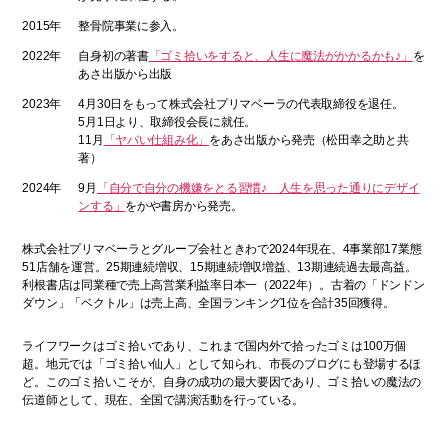
2015年
整骨院事業に参入。
2022年
自身初の著書
「ゴミ拾いをすると、人生に魔法がかかるかも♪」
を
あさ出版から出版
2023年
4月30日をもって株式会社プリマベーラの代表取締役を退任。
5月1日より、取締役会長に就任。
11月
「ヤバい仕組み化」
をあさ出版から発売（松田幸之助と共
著）
2024年
9月
「自分で自分の機嫌をとる習慣♪ 人生を思った通りにデザイ
ンする」
をかや書房から発売。
株式会社プリマベーラとグループ会社ときわで2024年現在、4事業部17業態
51店舗を運営。25期連続増収、15期連続増収増益、13期連続過去最高益。
利根書店は同業種で売上高営業利益率日本一（2022年）。古着の「ドンドン
ダウン」「ベクトル」は売上高、全国ランキング1位を合計35回獲得。
ライフワークはゴミ拾いであり、これまで国内外で拾ったゴミは100万個
超。地元では「ゴミ拾い仙人」として知られ、市長のブログにも登場するほ
ど。このゴミ拾いこそが、自身の成功の最大要因であり、ゴミ拾いの魔法の
伝道師として、現在、全国で講演活動を行っている。