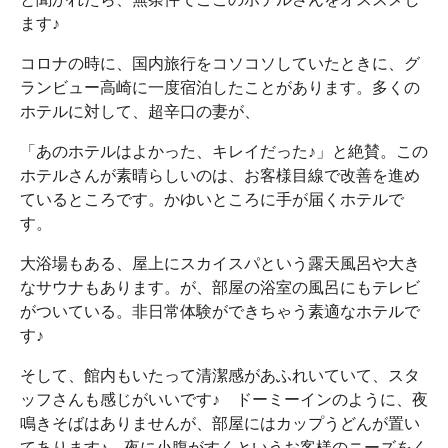
ます♪
コロナの時に、国内旅行をコソコソしていたときに、グ
ランビュー高崎に一度宿泊したことがあります。多くの
ホテルに対して、超辛口の妻が、
「あのホテルはよかった、キレイだった♪」と絶賛。この
ホテルさんが素晴らしいのは、お客様目線で改善を進め
ているところです。かゆいところに手が届くホテルで
す。
大浴場もある、屋上にスカイスパという露天風呂や大き
なサウナもあります。が、部屋の浴室の風呂にもテレビ
がついている。非日常体験ができちゃう素適なホテルで
す♪
そして、館内もいたって清潔感があふれいていて、スタ
ッフさんも感じがいいです♪ ドーミーインのように、夜
鳴きそばはありませんが、部屋にはカップうどんが置い
てあります♪ 夜に小腹がすくというお客様のニーズをく