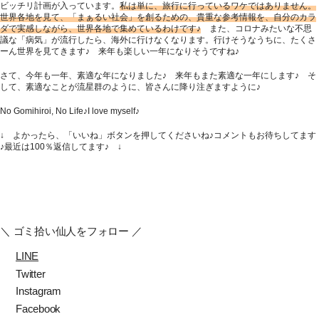
ビッチリ計画が入っています。
私は単に、旅行に行っているワケではありません。
世界各地を見て、「まぁるい社会」を創るための、貴重な参考情報を、自分のカラ
ダで実感しながら、世界各地で集めているわけです♪
また、コロナみたいな不思
議な「病気」が流行したら、海外に行けなくなります。行けそうなうちに、たくさ
ーん世界を見てきます♪ 来年も楽しい一年になりそうですね♪
さて、今年も一年、素適な年になりました♪ 来年もまた素適な一年にします♪ そ
して、素適なことが流星群のように、皆さんに降り注ぎますように♪
No Gomihiroi, No Life♪I love myself♪
↓ よかったら、「いいね」ボタンを押してくださいね♪コメントもお待ちしてます
♪最近は100％返信してます♪ ↓
＼ ゴミ拾い仙人をフォロー ／
LINE
Twitter
Instagram
Facebook