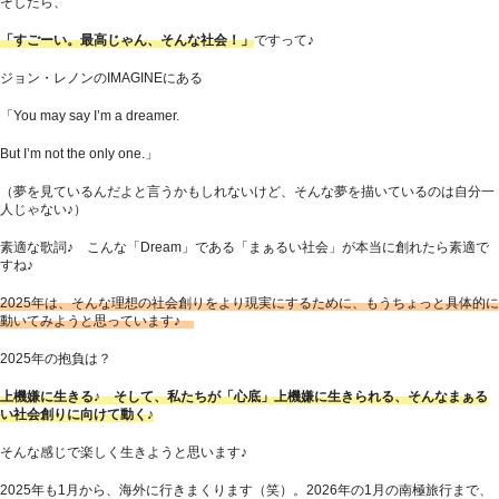
そしたら、
「すごーい。最高じゃん、そんな社会！」
ですって♪
ジョン・レノンのIMAGINEにある
「You may say I’m a dreamer.
But I’m not the only one.」
（夢を見ているんだよと言うかもしれないけど、そんな夢を描いているのは自分一
人じゃない♪）
素適な歌詞♪ こんな「Dream」である「まぁるい社会」が本当に創れたら素適で
すね♪
2025年は、そんな理想の社会創りをより現実にするために、もうちょっと具体的に
動いてみようと思っています♪
2025年の抱負は？
上機嫌に生きる♪ そして、私たちが「心底」上機嫌に生きられる、そんなまぁる
い社会創りに向けて動く♪
そんな感じで楽しく生きようと思います♪
2025年も1月から、海外に行きまくります（笑）。2026年の1月の南極旅行まで、