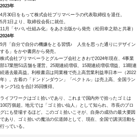
2023年
4月30日をもって株式会社プリマベーラの代表取締役を退任。
5月1日より、取締役会長に就任。
11月
「ヤバい仕組み化」
をあさ出版から発売（松田幸之助と共著）
2024年
9月
「自分で自分の機嫌をとる習慣♪ 人生を思った通りにデザイン
する」
をかや書房から発売。
株式会社プリマベーラとグループ会社ときわで2024年現在、4事業
部17業態51店舗を運営。25期連続増収、15期連続増収増益、13期連
続過去最高益。利根書店は同業種で売上高営業利益率日本一（2022
年）。古着の「ドンドンダウン」「ベクトル」は売上高、全国ラン
キング1位を合計35回獲得。
ライフワークはゴミ拾いであり、これまで国内外で拾ったゴミは
100万個超。地元では「ゴミ拾い仙人」として知られ、市長のブロ
グにも登場するほど。このゴミ拾いこそが、自身の成功の最大要因
であり、ゴミ拾いの魔法の伝道師として、現在、全国で講演活動を
行っている。