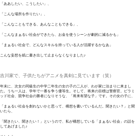
「ああしたい、こうしたい」、
「こんな場所を作りたい」、
「こんなこともできる、あんなこともできる」、
「こんなまぁるい社会ができたら、お金を使うシーンが劇的に減るかも」
「まぁるい社会で、どんなスキルを持っている人が活躍するかなあ」
こんな妄想を紙に書き出して止まらなくなりました♪
吉川家で、子供たちがアニメを真剣に見ています（笑）
年末に、次女の同級生の中学二年生の女の子の二人が、わが家に泊まりに来まし
た。うち一人は、学年で一番を争う優等生。そして、将来の目標は警察官。ピラミ
ッド社会、競争社会の勝者になりそうな、「将来有望な子」です。その女の子に、
「まぁるい社会を創れないかと思って、構想を書いているんだ。聞きたい？」と聞
いたら、
「聞きたい、聞きたい！」というので、私が構想している「まぁるい社会」の話を
してあげました♪