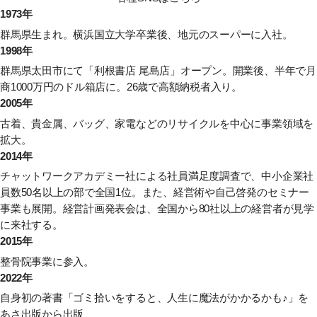
1973年
群馬県生まれ。横浜国立大学卒業後、地元のスーパーに入社。
1998年
群馬県太田市にて「利根書店 尾島店」オープン。開業後、半年で月
商1000万円のドル箱店に。26歳で高額納税者入り。
2005年
古着、貴金属、バッグ、家電などのリサイクルを中心に事業領域を
拡大。
2014年
チャットワークアカデミー社による社員満足度調査で、中小企業社
員数50名以上の部で全国1位。また、経営術や自己啓発のセミナー
事業も展開。経営計画発表会は、全国から80社以上の経営者が見学
に来社する。
2015年
整骨院事業に参入。
2022年
自身初の著書
「ゴミ拾いをすると、人生に魔法がかかるかも♪」
を
あさ出版から出版