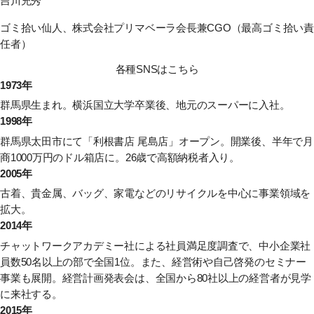
吉川充秀
ゴミ拾い仙人、株式会社プリマベーラ会長兼CGO（最高ゴミ拾い責
任者）
各種SNSはこちら
1973年
群馬県生まれ。横浜国立大学卒業後、地元のスーパーに入社。
1998年
群馬県太田市にて「利根書店 尾島店」オープン。開業後、半年で月
商1000万円のドル箱店に。26歳で高額納税者入り。
2005年
古着、貴金属、バッグ、家電などのリサイクルを中心に事業領域を
拡大。
2014年
チャットワークアカデミー社による社員満足度調査で、中小企業社
員数50名以上の部で全国1位。また、経営術や自己啓発のセミナー
事業も展開。経営計画発表会は、全国から80社以上の経営者が見学
に来社する。
2015年