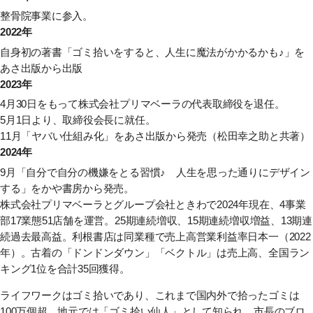
整骨院事業に参入。
2022年
自身初の著書
「ゴミ拾いをすると、人生に魔法がかかるかも♪」
を
あさ出版から出版
2023年
4月30日をもって株式会社プリマベーラの代表取締役を退任。
5月1日より、取締役会長に就任。
11月
「ヤバい仕組み化」
をあさ出版から発売（松田幸之助と共著）
2024年
9月
「自分で自分の機嫌をとる習慣♪ 人生を思った通りにデザイン
する」
をかや書房から発売。
株式会社プリマベーラとグループ会社ときわで2024年現在、4事業
部17業態51店舗を運営。25期連続増収、15期連続増収増益、13期連
続過去最高益。利根書店は同業種で売上高営業利益率日本一（2022
年）。古着の「ドンドンダウン」「ベクトル」は売上高、全国ラン
キング1位を合計35回獲得。
ライフワークはゴミ拾いであり、これまで国内外で拾ったゴミは
100万個超。地元では「ゴミ拾い仙人」として知られ、市長のブロ