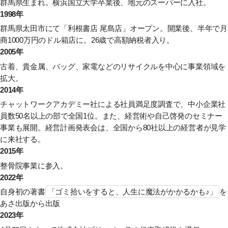
群馬県生まれ。横浜国立大学卒業後、地元のスーパーに入社。
1998年
群馬県太田市にて「利根書店 尾島店」オープン。開業後、半年で月
商1000万円のドル箱店に。26歳で高額納税者入り。
2005年
古着、貴金属、バッグ、家電などのリサイクルを中心に事業領域を
拡大。
2014年
チャットワークアカデミー社による社員満足度調査で、中小企業社
員数50名以上の部で全国1位。また、経営術や自己啓発のセミナー
事業も展開。経営計画発表会は、全国から80社以上の経営者が見学
に来社する。
2015年
整骨院事業に参入。
2022年
自身初の著書
「ゴミ拾いをすると、人生に魔法がかかるかも♪」
を
あさ出版から出版
2023年