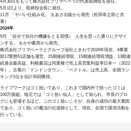
4月30日をもって株式会社プリマベーラの代表取締役を退任。
5月1日より、取締役会長に就任。
11月
「ヤバい仕組み化」
をあさ出版から発売（松田幸之助と共
著）
2024年
9月
「自分で自分の機嫌をとる習慣♪ 人生を思った通りにデザイ
ンする」
をかや書房から発売。
株式会社プリマベーラとグループ会社ときわで2024年現在、4事業
部17業態51店舗を運営。25期連続増収、15期連続増収増益、13期連
続過去最高益。利根書店は同業種で売上高営業利益率日本一（2022
年）。古着の「ドンドンダウン」「ベクトル」は売上高、全国ラン
キング1位を合計35回獲得。
ライフワークはゴミ拾いであり、これまで国内外で拾ったゴミは
100万個超。地元では「ゴミ拾い仙人」として知られ、市長のブロ
グにも登場するほど。このゴミ拾いこそが、自身の成功の最大要因
であり、ゴミ拾いの魔法の伝道師として、現在、全国で講演活動を
行っている。