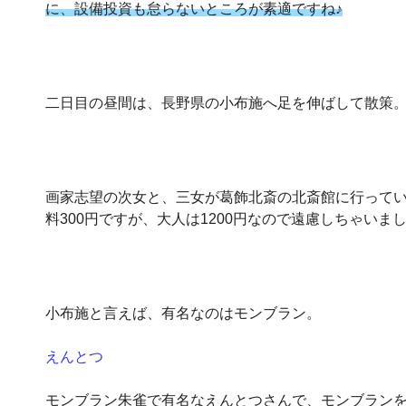
に、設備投資も怠らないところが素適ですね♪
二日目の昼間は、長野県の小布施へ足を伸ばして散策。
画家志望の次女と、三女が葛飾北斎の北斎館に行ってい
料300円ですが、大人は1200円なので遠慮しちゃいま
小布施と言えば、有名なのはモンブラン。
えんとつ
モンブラン朱雀で有名なえんとつさんで、モンブランを