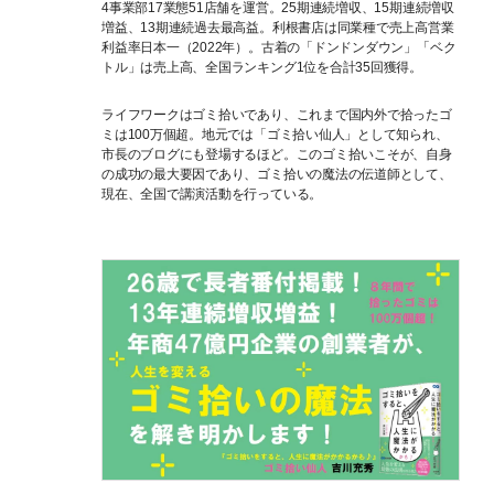
4事業部17業態51店舗を運営。25期連続増収、15期連続増収
増益、13期連続過去最高益。利根書店は同業種で売上高営業
利益率日本一（2022年）。古着の「ドンドンダウン」「ベク
トル」は売上高、全国ランキング1位を合計35回獲得。
ライフワークはゴミ拾いであり、これまで国内外で拾ったゴ
ミは100万個超。地元では「ゴミ拾い仙人」として知られ、
市長のブログにも登場するほど。このゴミ拾いこそが、自身
の成功の最大要因であり、ゴミ拾いの魔法の伝道師として、
現在、全国で講演活動を行っている。