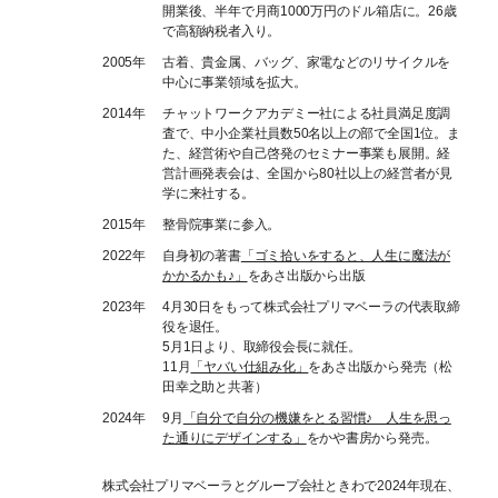
開業後、半年で月商1000万円のドル箱店に。26歳
で高額納税者入り。
2005年
古着、貴金属、バッグ、家電などのリサイクルを
中心に事業領域を拡大。
2014年
チャットワークアカデミー社による社員満足度調
査で、中小企業社員数50名以上の部で全国1位。ま
た、経営術や自己啓発のセミナー事業も展開。経
営計画発表会は、全国から80社以上の経営者が見
学に来社する。
2015年
整骨院事業に参入。
2022年
自身初の著書
「ゴミ拾いをすると、人生に魔法が
かかるかも♪」
をあさ出版から出版
2023年
4月30日をもって株式会社プリマベーラの代表取締
役を退任。
5月1日より、取締役会長に就任。
11月
「ヤバい仕組み化」
をあさ出版から発売（松
田幸之助と共著）
2024年
9月
「自分で自分の機嫌をとる習慣♪ 人生を思っ
た通りにデザインする」
をかや書房から発売。
株式会社プリマベーラとグループ会社ときわで2024年現在、