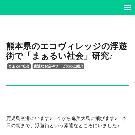
ホーム
ホーム
プロフィール
プロフィール
熊本県のエコヴィレッジの浮遊
街で「まぁるい社会」研究♪
書籍・DVD
履歴書
まぁるい社会
素適なお店やサービスのご紹介
イベント・講演情報
書籍・DVD
メディア掲載情報
イベント・講演情報
お問い合わせ
メディア掲載情報
鹿児島空港にいます♪ 今から奄美大島に飛びます♪ 本
お問い合わせ
日の朝まで、浮遊街という素適なところにいました♪