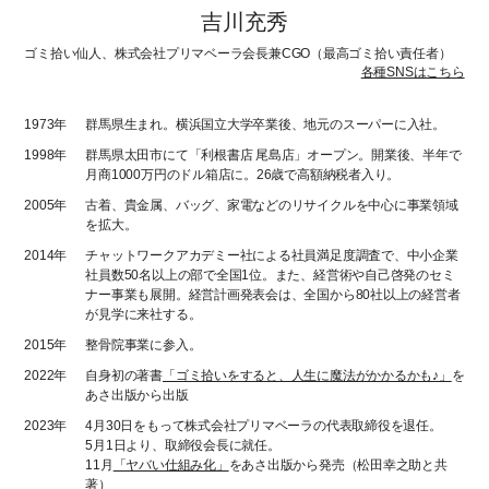
吉川充秀
ゴミ拾い仙人、株式会社プリマベーラ会長兼CGO（最高ゴミ拾い責任者）
各種SNSはこちら
1973年
群馬県生まれ。横浜国立大学卒業後、地元のスーパーに入社。
1998年
群馬県太田市にて「利根書店 尾島店」オープン。開業後、半年で
月商1000万円のドル箱店に。26歳で高額納税者入り。
2005年
古着、貴金属、バッグ、家電などのリサイクルを中心に事業領域
を拡大。
2014年
チャットワークアカデミー社による社員満足度調査で、中小企業
社員数50名以上の部で全国1位。また、経営術や自己啓発のセミ
ナー事業も展開。経営計画発表会は、全国から80社以上の経営者
が見学に来社する。
2015年
整骨院事業に参入。
2022年
自身初の著書
「ゴミ拾いをすると、人生に魔法がかかるかも♪」
を
あさ出版から出版
2023年
4月30日をもって株式会社プリマベーラの代表取締役を退任。
5月1日より、取締役会長に就任。
11月
「ヤバい仕組み化」
をあさ出版から発売（松田幸之助と共
著）