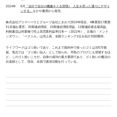
2024年
9月
「自分で自分の機嫌をとる習慣♪ 人生を思った通りにデザイ
ンする」
をかや書房から発売。
株式会社プリマベーラとグループ会社ときわで2024年現在、4事業部17業態
51店舗を運営。25期連続増収、15期連続増収増益、13期連続過去最高益。
利根書店は同業種で売上高営業利益率日本一（2022年）。古着の「ドンド
ンダウン」「ベクトル」は売上高、全国ランキング1位を合計35回獲得。
ライフワークはゴミ拾いであり、これまで国内外で拾ったゴミは100万個
超。地元では「ゴミ拾い仙人」として知られ、市長のブログにも登場するほ
ど。このゴミ拾いこそが、自身の成功の最大要因であり、ゴミ拾いの魔法の
伝道師として、現在、全国で講演活動を行っている。